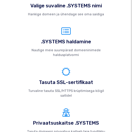
Valige suvaline .SYSTEMS nimi
Hankige domeen ja ühendage see oma saidiga
.SYSTEMS haldamine
Nautige meie suurepärast domeeninimede
haldusplatvormi
Tasuta SSL-sertifikaat
Turvaline tasuta SSL/HTTPS krüptimisega kõigil
saitidel
Privaatsuskaitse .SYSTEMS
Tasuta domeeni privaatsus kaitseb teie tundlikku