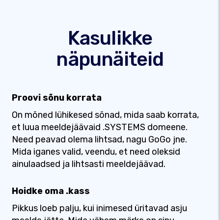
Kasulikke
näpunäiteid
Proovi sõnu korrata
On mõned lühikesed sõnad, mida saab korrata,
et luua meeldejäävaid .SYSTEMS domeene.
Need peavad olema lihtsad, nagu GoGo jne.
Mida iganes valid, veendu, et need oleksid
ainulaadsed ja lihtsasti meeldejäävad.
Hoidke oma .kass
Pikkus loeb palju, kui inimesed üritavad asju