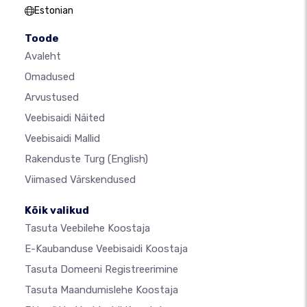
Estonian
Toode
Avaleht
Omadused
Arvustused
Veebisaidi Näited
Veebisaidi Mallid
Rakenduste Turg
(English)
Viimased Värskendused
Kõik valikud
Tasuta Veebilehe Koostaja
E-Kaubanduse Veebisaidi Koostaja
Tasuta Domeeni Registreerimine
Tasuta Maandumislehe Koostaja