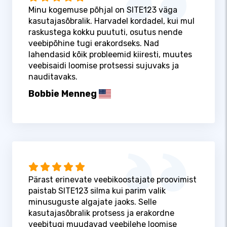
Minu kogemuse põhjal on SITE123 väga
kasutajasõbralik. Harvadel kordadel, kui mul
raskustega kokku puututi, osutus nende
veebipõhine tugi erakordseks. Nad
lahendasid kõik probleemid kiiresti, muutes
veebisaidi loomise protsessi sujuvaks ja
nauditavaks.
Bobbie Menneg
Pärast erinevate veebikoostajate proovimist
paistab SITE123 silma kui parim valik
minusuguste algajate jaoks. Selle
kasutajasõbralik protsess ja erakordne
veebitugi muudavad veebilehe loomise