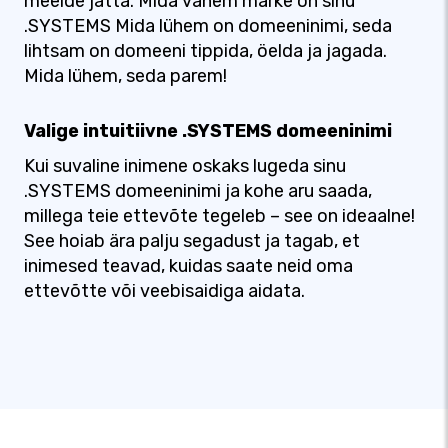
meelde jätta. Mida vähem märke on sinu
.SYSTEMS Mida lühem on domeeninimi, seda
lihtsam on domeeni tippida, öelda ja jagada.
Mida lühem, seda parem!
Valige intuitiivne .SYSTEMS domeeninimi
Kui suvaline inimene oskaks lugeda sinu
.SYSTEMS domeeninimi ja kohe aru saada,
millega teie ettevõte tegeleb – see on ideaalne!
See hoiab ära palju segadust ja tagab, et
inimesed teavad, kuidas saate neid oma
ettevõtte või veebisaidiga aidata.