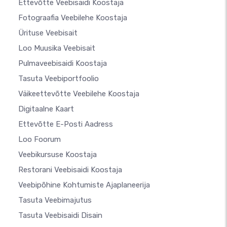
Ettevõtte Veebisaidi Koostaja
Fotograafia Veebilehe Koostaja
Ürituse Veebisait
Loo Muusika Veebisait
Pulmaveebisaidi Koostaja
Tasuta Veebiportfoolio
Väikeettevõtte Veebilehe Koostaja
Digitaalne Kaart
Ettevõtte E-Posti Aadress
Loo Foorum
Veebikursuse Koostaja
Restorani Veebisaidi Koostaja
Veebipõhine Kohtumiste Ajaplaneerija
Tasuta Veebimajutus
Tasuta Veebisaidi Disain