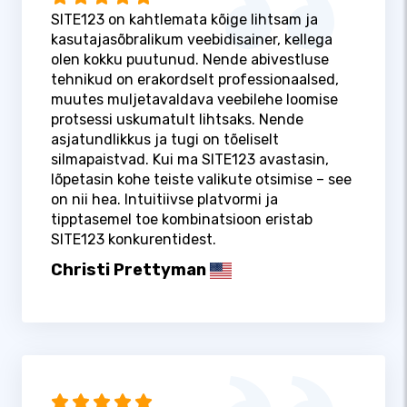
SITE123 on kahtlemata kõige lihtsam ja
kasutajasõbralikum veebidisainer, kellega
olen kokku puutunud. Nende abivestluse
tehnikud on erakordselt professionaalsed,
muutes muljetavaldava veebilehe loomise
protsessi uskumatult lihtsaks. Nende
asjatundlikkus ja tugi on tõeliselt
silmapaistvad. Kui ma SITE123 avastasin,
lõpetasin kohe teiste valikute otsimise – see
on nii hea. Intuitiivse platvormi ja
tipptasemel toe kombinatsioon eristab
SITE123 konkurentidest.
Christi Prettyman