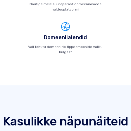
Nautige meie suurepärast domeeninimede
haldusplatvormi
Domeenilaiendid
Vali tohutu domeenide tippdomeenide valiku
hulgast
Kasulikke näpunäiteid