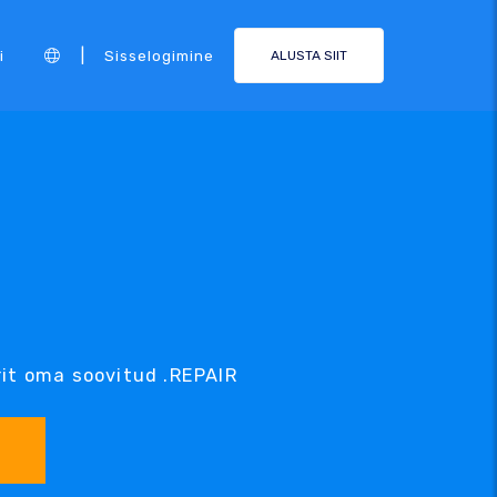
|
i
Sisselogimine
ALUSTA SIIT
it oma soovitud .REPAIR