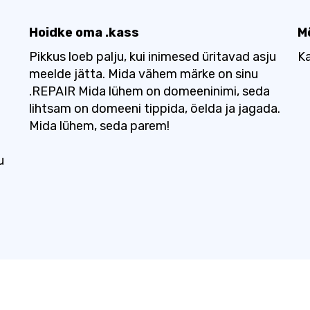
Hoidke oma .kass
M
Pikkus loeb palju, kui inimesed üritavad asju
Ka
meelde jätta. Mida vähem märke on sinu
.REPAIR Mida lühem on domeeninimi, seda
lihtsam on domeeni tippida, öelda ja jagada.
Mida lühem, seda parem!
u