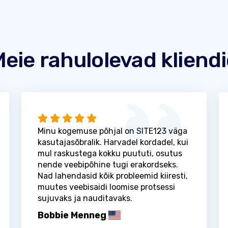
eie rahulolevad kliend
Minu kogemuse põhjal on SITE123 väga
kasutajasõbralik. Harvadel kordadel, kui
mul raskustega kokku puututi, osutus
nende veebipõhine tugi erakordseks.
Nad lahendasid kõik probleemid kiiresti,
muutes veebisaidi loomise protsessi
sujuvaks ja nauditavaks.
Bobbie Menneg