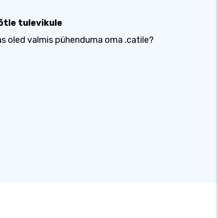
õtle tulevikule
s oled valmis pühenduma oma .catile?