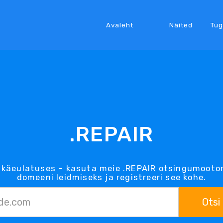
Avaleht
Näited
Tug
.REPAIR
 käeulatuses – kasuta meie .REPAIR otsingumootor
domeeni leidmiseks ja registreeri see kohe.
Otsi