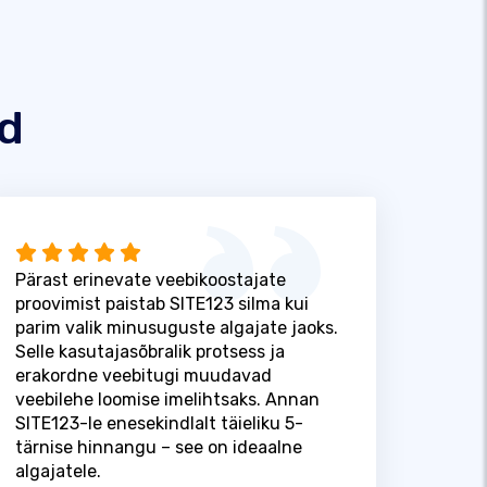
id
Pärast erinevate veebikoostajate
proovimist paistab SITE123 silma kui
parim valik minusuguste algajate jaoks.
Selle kasutajasõbralik protsess ja
erakordne veebitugi muudavad
veebilehe loomise imelihtsaks. Annan
SITE123-le enesekindlalt täieliku 5-
tärnise hinnangu – see on ideaalne
algajatele.