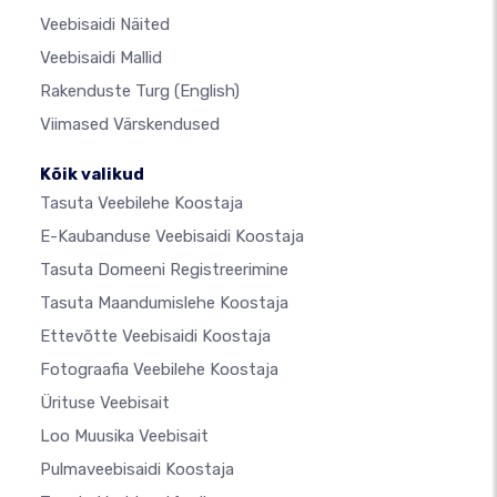
Veebisaidi Näited
Veebisaidi Mallid
Rakenduste Turg
(English)
Viimased Värskendused
Kõik valikud
Tasuta Veebilehe Koostaja
E-Kaubanduse Veebisaidi Koostaja
Tasuta Domeeni Registreerimine
Tasuta Maandumislehe Koostaja
Ettevõtte Veebisaidi Koostaja
Fotograafia Veebilehe Koostaja
Ürituse Veebisait
Loo Muusika Veebisait
Pulmaveebisaidi Koostaja