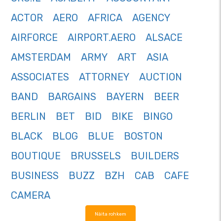
ACTOR
AERO
AFRICA
AGENCY
AIRFORCE
AIRPORT.AERO
ALSACE
AMSTERDAM
ARMY
ART
ASIA
ASSOCIATES
ATTORNEY
AUCTION
BAND
BARGAINS
BAYERN
BEER
BERLIN
BET
BID
BIKE
BINGO
BLACK
BLOG
BLUE
BOSTON
BOUTIQUE
BRUSSELS
BUILDERS
BUSINESS
BUZZ
BZH
CAB
CAFE
CAMERA
Näita rohkem