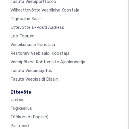
Tasuta Veebiportfoolio
Väikeettevõtte Veebilehe Koostaja
Digitaalne Kaart
Ettevõtte E-Posti Aadress
Loo Foorum
Veebikursuse Koostaja
Restorani Veebisaidi Koostaja
Veebipõhine Kohtumiste Ajaplaneerija
Tasuta Veebimajutus
Tasuta Veebisaidi Disain
Ettevõte
Umbes
Tugikeskus
Töökohad
(English)
Partnerid