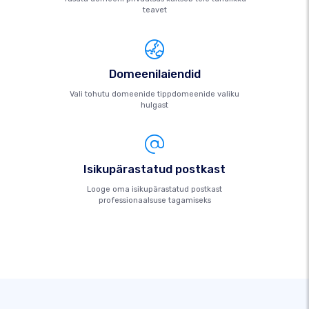
teavet
Domeenilaiendid
Vali tohutu domeenide tippdomeenide valiku
hulgast
Isikupärastatud postkast
Looge oma isikupärastatud postkast
professionaalsuse tagamiseks