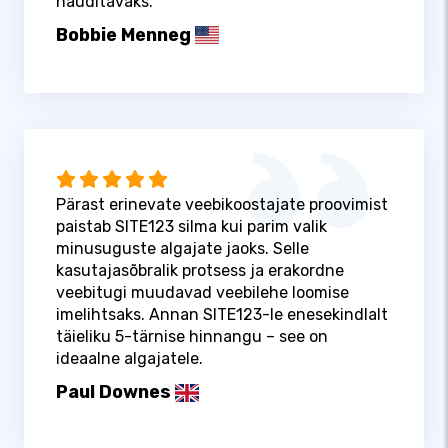
nauditavaks.
Bobbie Menneg
Pärast erinevate veebikoostajate proovimist
paistab SITE123 silma kui parim valik
minusuguste algajate jaoks. Selle
kasutajasõbralik protsess ja erakordne
veebitugi muudavad veebilehe loomise
imelihtsaks. Annan SITE123-le enesekindlalt
täieliku 5-tärnise hinnangu – see on
ideaalne algajatele.
Paul Downes