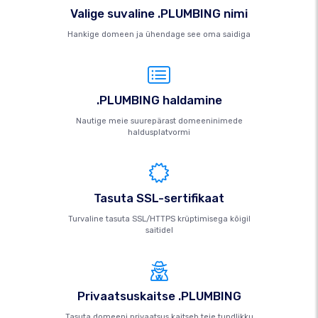
Valige suvaline .PLUMBING nimi
Hankige domeen ja ühendage see oma saidiga
.PLUMBING haldamine
Nautige meie suurepärast domeeninimede
haldusplatvormi
Tasuta SSL-sertifikaat
Turvaline tasuta SSL/HTTPS krüptimisega kõigil
saitidel
Privaatsuskaitse .PLUMBING
Tasuta domeeni privaatsus kaitseb teie tundlikku