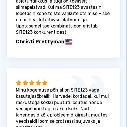
asjatundlikkus ja tugi on tõeliselt
silmapaistvad. Kui ma SITE123 avastasin,
lõpetasin kohe teiste valikute otsimise – see
on nii hea. Intuitiivse platvormi ja
tipptasemel toe kombinatsioon eristab
SITE123 konkurentidest.
Christi Prettyman
Minu kogemuse põhjal on SITE123 väga
kasutajasõbralik. Harvadel kordadel, kui mul
raskustega kokku puututi, osutus nende
veebipõhine tugi erakordseks. Nad
lahendasid kõik probleemid kiiresti, muutes
veebisaidi loomise protsessi sujuvaks ja