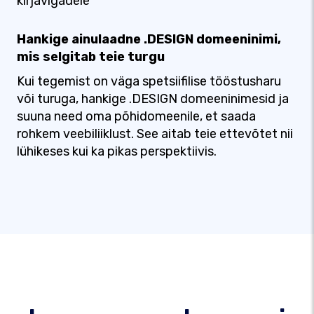
kirjavigadele
Hankige ainulaadne .DESIGN domeeninimi,
mis selgitab teie turgu
Kui tegemist on väga spetsiifilise tööstusharu
või turuga, hankige .DESIGN domeeninimesid ja
suuna need oma põhidomeenile, et saada
rohkem veebiliiklust. See aitab teie ettevõtet nii
lühikeses kui ka pikas perspektiivis.