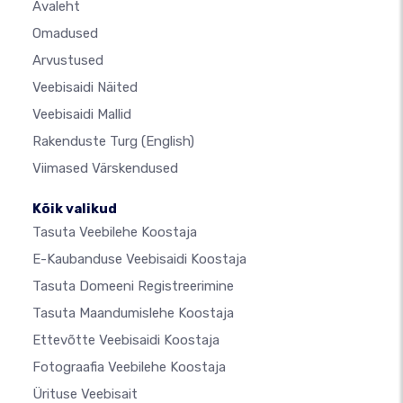
Avaleht
Omadused
Arvustused
Veebisaidi Näited
Veebisaidi Mallid
Rakenduste Turg
(English)
Viimased Värskendused
Kõik valikud
Tasuta Veebilehe Koostaja
E-Kaubanduse Veebisaidi Koostaja
Tasuta Domeeni Registreerimine
Tasuta Maandumislehe Koostaja
Ettevõtte Veebisaidi Koostaja
Fotograafia Veebilehe Koostaja
Ürituse Veebisait