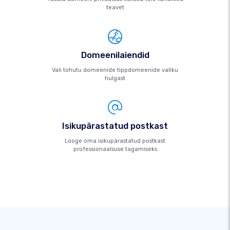
teavet
Domeenilaiendid
Vali tohutu domeenide tippdomeenide valiku
hulgast
Isikupärastatud postkast
Looge oma isikupärastatud postkast
professionaalsuse tagamiseks