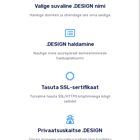
Valige suvaline .DESIGN nimi
Hankige domeen ja ühendage see oma saidiga
.DESIGN haldamine
Nautige meie suurepärast domeeninimede
haldusplatvormi
Tasuta SSL-sertifikaat
Turvaline tasuta SSL/HTTPS krüptimisega kõigil
saitidel
Privaatsuskaitse .DESIGN
Tasuta domeeni privaatsus kaitseb teie tundlikku