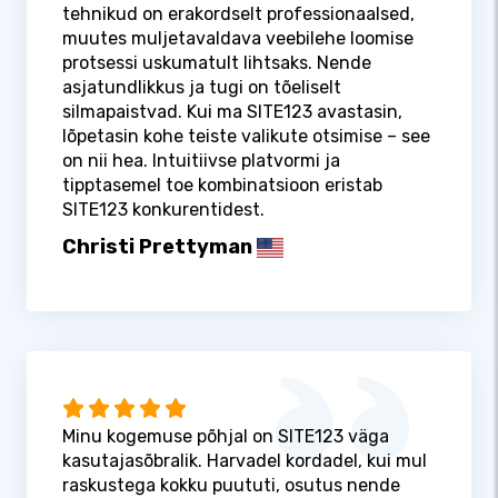
tehnikud on erakordselt professionaalsed,
muutes muljetavaldava veebilehe loomise
protsessi uskumatult lihtsaks. Nende
asjatundlikkus ja tugi on tõeliselt
silmapaistvad. Kui ma SITE123 avastasin,
lõpetasin kohe teiste valikute otsimise – see
on nii hea. Intuitiivse platvormi ja
tipptasemel toe kombinatsioon eristab
SITE123 konkurentidest.
Christi Prettyman
Minu kogemuse põhjal on SITE123 väga
kasutajasõbralik. Harvadel kordadel, kui mul
raskustega kokku puututi, osutus nende