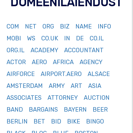
DOMEENILAIENDUST
COM
NET
ORG
BIZ
NAME
INFO
MOBI
WS
CO.UK
IN
DE
CO.IL
ORG.IL
ACADEMY
ACCOUNTANT
ACTOR
AERO
AFRICA
AGENCY
AIRFORCE
AIRPORT.AERO
ALSACE
AMSTERDAM
ARMY
ART
ASIA
ASSOCIATES
ATTORNEY
AUCTION
BAND
BARGAINS
BAYERN
BEER
BERLIN
BET
BID
BIKE
BINGO