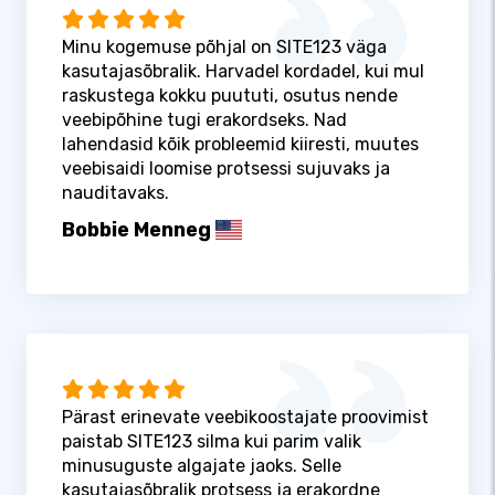
Minu kogemuse põhjal on SITE123 väga
kasutajasõbralik. Harvadel kordadel, kui mul
raskustega kokku puututi, osutus nende
veebipõhine tugi erakordseks. Nad
lahendasid kõik probleemid kiiresti, muutes
veebisaidi loomise protsessi sujuvaks ja
nauditavaks.
Bobbie Menneg
Pärast erinevate veebikoostajate proovimist
paistab SITE123 silma kui parim valik
minusuguste algajate jaoks. Selle
kasutajasõbralik protsess ja erakordne