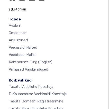
Estonian
Toode
Avaleht
Omadused
Arvustused
Veebisaidi Näited
Veebisaidi Mallid
Rakenduste Turg
(English)
Viimased Värskendused
Kõik valikud
Tasuta Veebilehe Koostaja
E-Kaubanduse Veebisaidi Koostaja
Tasuta Domeeni Registreerimine
Tasuta Maandumislehe Koostaja