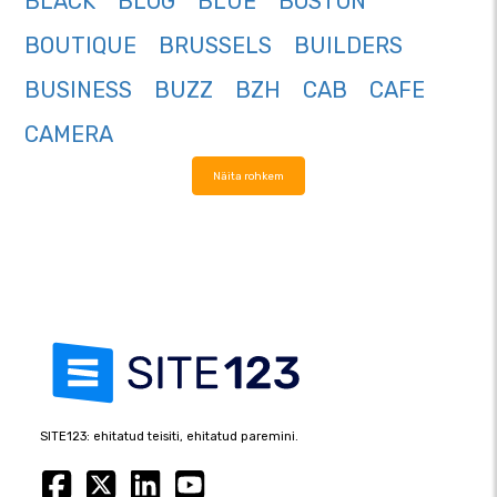
BLACK
BLOG
BLUE
BOSTON
BOUTIQUE
BRUSSELS
BUILDERS
BUSINESS
BUZZ
BZH
CAB
CAFE
CAMERA
Näita rohkem
SITE123: ehitatud teisiti, ehitatud paremini.