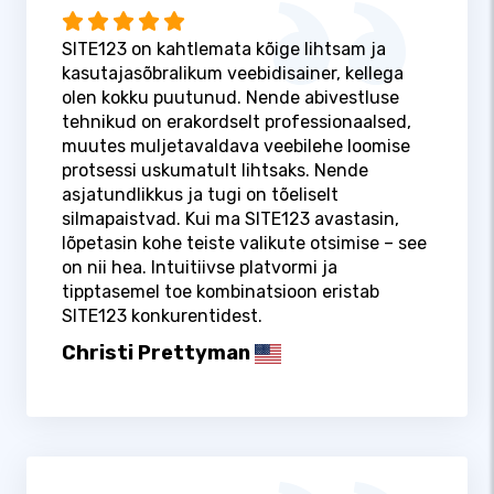
SITE123 on kahtlemata kõige lihtsam ja
kasutajasõbralikum veebidisainer, kellega
olen kokku puutunud. Nende abivestluse
tehnikud on erakordselt professionaalsed,
muutes muljetavaldava veebilehe loomise
protsessi uskumatult lihtsaks. Nende
asjatundlikkus ja tugi on tõeliselt
silmapaistvad. Kui ma SITE123 avastasin,
lõpetasin kohe teiste valikute otsimise – see
on nii hea. Intuitiivse platvormi ja
tipptasemel toe kombinatsioon eristab
SITE123 konkurentidest.
Christi Prettyman