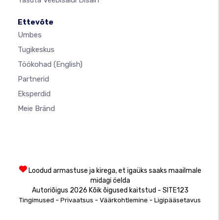
Tasuta Veebisaidi Disain
Ettevõte
Umbes
Tugikeskus
Töökohad
(English)
Partnerid
Eksperdid
Meie Bränd
Loodud armastuse ja kirega, et igaüks saaks maailmale
midagi öelda
Autoriõigus 2026 Kõik õigused kaitstud - SITE123
-
-
-
Tingimused
Privaatsus
Väärkohtlemine
Ligipääsetavus