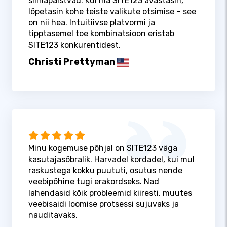
silmapaistvad. Kui ma SITE123 avastasin,
lõpetasin kohe teiste valikute otsimise – see
on nii hea. Intuitiivse platvormi ja
tipptasemel toe kombinatsioon eristab
SITE123 konkurentidest.
Christi Prettyman
Minu kogemuse põhjal on SITE123 väga
kasutajasõbralik. Harvadel kordadel, kui mul
raskustega kokku puututi, osutus nende
veebipõhine tugi erakordseks. Nad
lahendasid kõik probleemid kiiresti, muutes
veebisaidi loomise protsessi sujuvaks ja
nauditavaks.