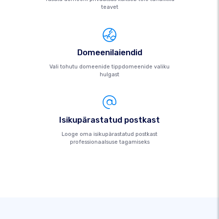
teavet
Domeenilaiendid
Vali tohutu domeenide tippdomeenide valiku
hulgast
Isikupärastatud postkast
Looge oma isikupärastatud postkast
professionaalsuse tagamiseks