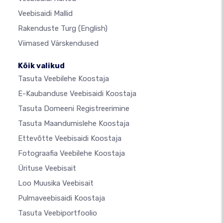
Veebisaidi Mallid
Rakenduste Turg
(English)
Viimased Värskendused
Kõik valikud
Tasuta Veebilehe Koostaja
E-Kaubanduse Veebisaidi Koostaja
Tasuta Domeeni Registreerimine
Tasuta Maandumislehe Koostaja
Ettevõtte Veebisaidi Koostaja
Fotograafia Veebilehe Koostaja
Ürituse Veebisait
Loo Muusika Veebisait
Pulmaveebisaidi Koostaja
Tasuta Veebiportfoolio