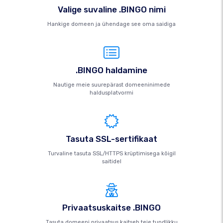
Valige suvaline .BINGO nimi
Hankige domeen ja ühendage see oma saidiga
.BINGO haldamine
Nautige meie suurepärast domeeninimede
haldusplatvormi
Tasuta SSL-sertifikaat
Turvaline tasuta SSL/HTTPS krüptimisega kõigil
saitidel
Privaatsuskaitse .BINGO
Tasuta domeeni privaatsus kaitseb teie tundlikku