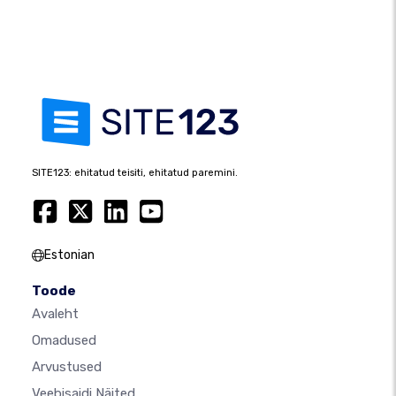
SITE123: ehitatud teisiti, ehitatud paremini.
Estonian
Toode
Avaleht
Omadused
Arvustused
Veebisaidi Näited