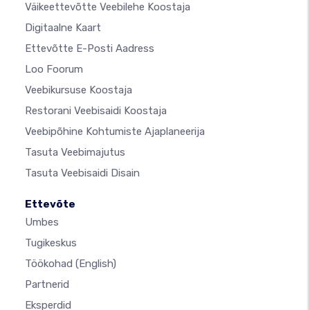
Väikeettevõtte Veebilehe Koostaja
Digitaalne Kaart
Ettevõtte E-Posti Aadress
Loo Foorum
Veebikursuse Koostaja
Restorani Veebisaidi Koostaja
Veebipõhine Kohtumiste Ajaplaneerija
Tasuta Veebimajutus
Tasuta Veebisaidi Disain
Ettevõte
Umbes
Tugikeskus
Töökohad
(English)
Partnerid
Eksperdid