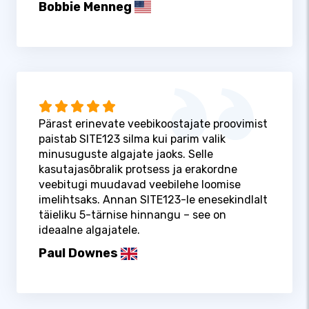
Bobbie Menneg
Pärast erinevate veebikoostajate proovimist
paistab SITE123 silma kui parim valik
minusuguste algajate jaoks. Selle
kasutajasõbralik protsess ja erakordne
veebitugi muudavad veebilehe loomise
imelihtsaks. Annan SITE123-le enesekindlalt
täieliku 5-tärnise hinnangu – see on
ideaalne algajatele.
Paul Downes