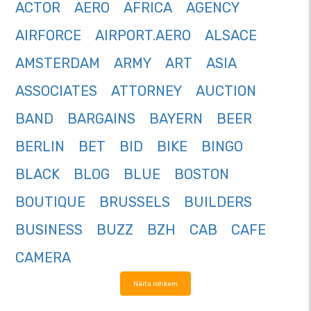
ACTOR
AERO
AFRICA
AGENCY
AIRFORCE
AIRPORT.AERO
ALSACE
AMSTERDAM
ARMY
ART
ASIA
ASSOCIATES
ATTORNEY
AUCTION
BAND
BARGAINS
BAYERN
BEER
BERLIN
BET
BID
BIKE
BINGO
BLACK
BLOG
BLUE
BOSTON
BOUTIQUE
BRUSSELS
BUILDERS
BUSINESS
BUZZ
BZH
CAB
CAFE
CAMERA
Näita rohkem