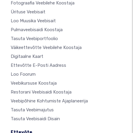
Fotograafia Veebilehe Koostaja
Ürituse Veebisait
Loo Muusika Veebisait
Pulmaveebisaidi Koostaja
Tasuta Veebiportfoolio
Väikeettevõtte Veebilehe Koostaja
Digitaalne Kaart
Ettevõtte E-Posti Aadress
Loo Foorum
Veebikursuse Koostaja
Restorani Veebisaidi Koostaja
Veebipõhine Kohtumiste Ajaplaneerija
Tasuta Veebimajutus
Tasuta Veebisaidi Disain
Ettevõte