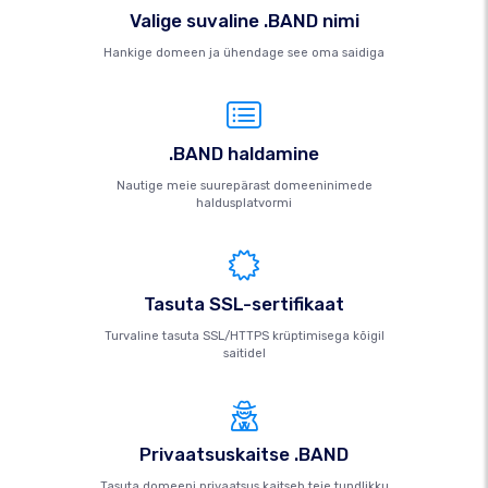
Valige suvaline .BAND nimi
Hankige domeen ja ühendage see oma saidiga
.BAND haldamine
Nautige meie suurepärast domeeninimede
haldusplatvormi
Tasuta SSL-sertifikaat
Turvaline tasuta SSL/HTTPS krüptimisega kõigil
saitidel
Privaatsuskaitse .BAND
Tasuta domeeni privaatsus kaitseb teie tundlikku