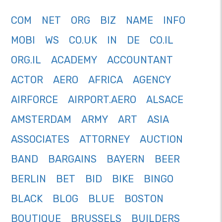
COM
NET
ORG
BIZ
NAME
INFO
MOBI
WS
CO.UK
IN
DE
CO.IL
ORG.IL
ACADEMY
ACCOUNTANT
ACTOR
AERO
AFRICA
AGENCY
AIRFORCE
AIRPORT.AERO
ALSACE
AMSTERDAM
ARMY
ART
ASIA
ASSOCIATES
ATTORNEY
AUCTION
BAND
BARGAINS
BAYERN
BEER
BERLIN
BET
BID
BIKE
BINGO
BLACK
BLOG
BLUE
BOSTON
BOUTIQUE
BRUSSELS
BUILDERS