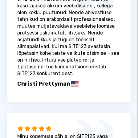
kasutajasõbralikum veebidisainer, kellega
olen kokku puutunud. Nende abivestluse
tehnikud on erakordselt professionaalsed,
muutes muljetavaldava veebilehe loomise
protsessi uskumatult lihtsaks. Nende
asjatundlikkus ja tugi on tõeliselt
silmapaistvad. Kui ma SITE123 avastasin,
lõpetasin kohe teiste valikute otsimise – see
on nii hea. Intuitiivse platvormi ja
tipptasemel toe kombinatsioon eristab
SITE123 konkurentidest.
Christi Prettyman
Minu kogemuse põhjal on SITE123 väga