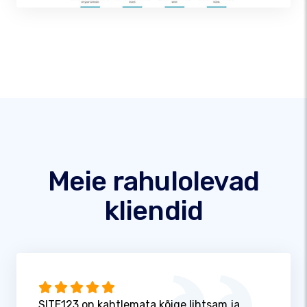
Meie rahulolevad
kliendid
SITE123 on kahtlemata kõige lihtsam ja