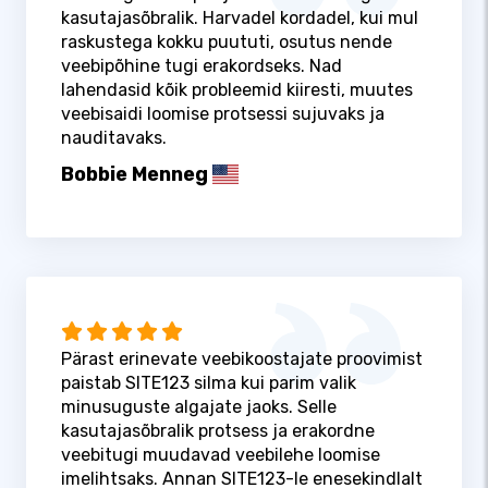
kasutajasõbralik. Harvadel kordadel, kui mul
raskustega kokku puututi, osutus nende
veebipõhine tugi erakordseks. Nad
lahendasid kõik probleemid kiiresti, muutes
veebisaidi loomise protsessi sujuvaks ja
nauditavaks.
Bobbie Menneg
Pärast erinevate veebikoostajate proovimist
paistab SITE123 silma kui parim valik
minusuguste algajate jaoks. Selle
kasutajasõbralik protsess ja erakordne
veebitugi muudavad veebilehe loomise
imelihtsaks. Annan SITE123-le enesekindlalt