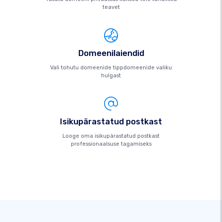
teavet
Domeenilaiendid
Vali tohutu domeenide tippdomeenide valiku
hulgast
Isikupärastatud postkast
Looge oma isikupärastatud postkast
professionaalsuse tagamiseks