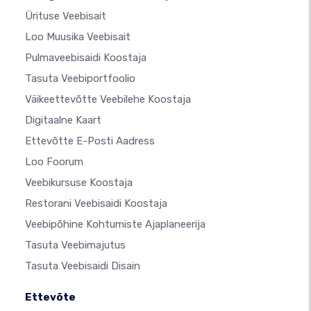
Ürituse Veebisait
Loo Muusika Veebisait
Pulmaveebisaidi Koostaja
Tasuta Veebiportfoolio
Väikeettevõtte Veebilehe Koostaja
Digitaalne Kaart
Ettevõtte E-Posti Aadress
Loo Foorum
Veebikursuse Koostaja
Restorani Veebisaidi Koostaja
Veebipõhine Kohtumiste Ajaplaneerija
Tasuta Veebimajutus
Tasuta Veebisaidi Disain
Ettevõte