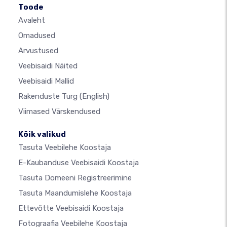
Toode
Avaleht
Omadused
Arvustused
Veebisaidi Näited
Veebisaidi Mallid
Rakenduste Turg
(English)
Viimased Värskendused
Kõik valikud
Tasuta Veebilehe Koostaja
E-Kaubanduse Veebisaidi Koostaja
Tasuta Domeeni Registreerimine
Tasuta Maandumislehe Koostaja
Ettevõtte Veebisaidi Koostaja
Fotograafia Veebilehe Koostaja