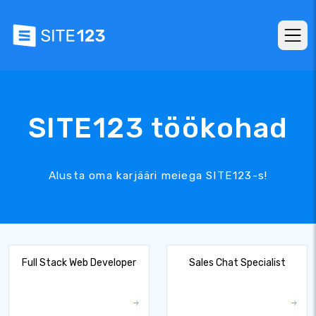
SITE123 töökohad
Alusta oma karjääri meiega SITE123-s!
Full Stack Web Developer
Sales Chat Specialist