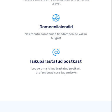
teavet
Domeenilaiendid
Vali tohutu domeenide tippdomeenide valiku
hulgast
Isikupärastatud postkast
Looge oma isikupärastatud postkast
professionaalsuse tagamiseks