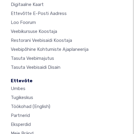
Digitaalne Kaart
Ettevõtte E-Posti Aadress
Loo Foorum
Veebikursuse Koostaja
Restorani Veebisaidi Koostaja
Veebipõhine Kohtumiste Ajaplaneerija
Tasuta Veebimajutus
Tasuta Veebisaidi Disain
Ettevõte
Umbes
Tugikeskus
Töökohad
(English)
Partnerid
Eksperdid
Meie Bränd