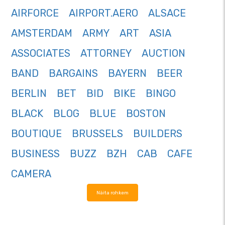
AIRFORCE
AIRPORT.AERO
ALSACE
AMSTERDAM
ARMY
ART
ASIA
ASSOCIATES
ATTORNEY
AUCTION
BAND
BARGAINS
BAYERN
BEER
BERLIN
BET
BID
BIKE
BINGO
BLACK
BLOG
BLUE
BOSTON
BOUTIQUE
BRUSSELS
BUILDERS
BUSINESS
BUZZ
BZH
CAB
CAFE
CAMERA
Näita rohkem