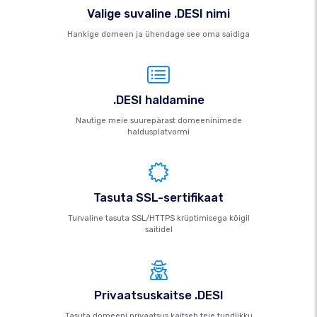
Valige suvaline .DESI nimi
Hankige domeen ja ühendage see oma saidiga
.DESI haldamine
Nautige meie suurepärast domeeninimede
haldusplatvormi
Tasuta SSL-sertifikaat
Turvaline tasuta SSL/HTTPS krüptimisega kõigil
saitidel
Privaatsuskaitse .DESI
Tasuta domeeni privaatsus kaitseb teie tundlikku