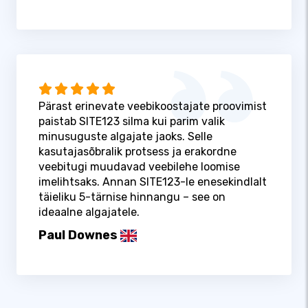
Pärast erinevate veebikoostajate proovimist
paistab SITE123 silma kui parim valik
minusuguste algajate jaoks. Selle
kasutajasõbralik protsess ja erakordne
veebitugi muudavad veebilehe loomise
imelihtsaks. Annan SITE123-le enesekindlalt
täieliku 5-tärnise hinnangu – see on
ideaalne algajatele.
Paul Downes