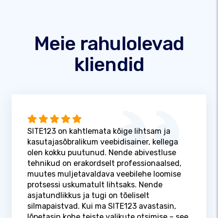
Meie rahulolevad
kliendid
SITE123 on kahtlemata kõige lihtsam ja
kasutajasõbralikum veebidisainer, kellega
olen kokku puutunud. Nende abivestluse
tehnikud on erakordselt professionaalsed,
muutes muljetavaldava veebilehe loomise
protsessi uskumatult lihtsaks. Nende
asjatundlikkus ja tugi on tõeliselt
silmapaistvad. Kui ma SITE123 avastasin,
lõpetasin kohe teiste valikute otsimise – see