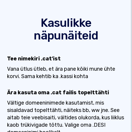
Kasulikke
näpunäiteid
Tee nimekiri .cat'ist
Vana ütlus ütleb, et ära pane kõiki mune ühte
korvi. Sama kehtib ka .kassi kohta
Ära kasuta oma .cat failis topelttähti
Vältige domeeninimede kasutamist, mis
sisaldavad topelttähti, näiteks bb, ww jne. See
aitab teie veebisaiti, vältides olukorda, kus liiklus
kaob trükivigade tõttu. Valige oma .DESI