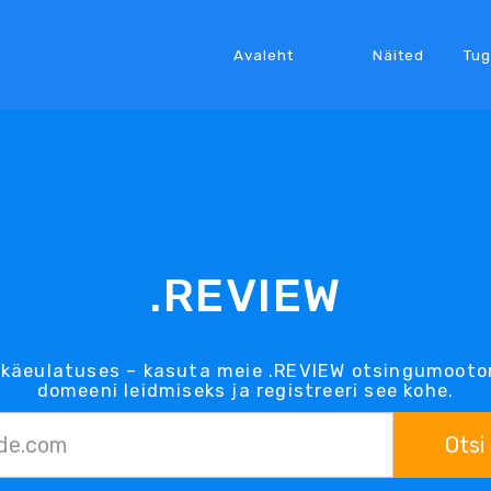
Avaleht
Näited
Tug
.REVIEW
käeulatuses – kasuta meie .REVIEW otsingumooto
domeeni leidmiseks ja registreeri see kohe.
Otsi