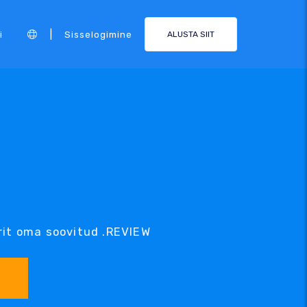
|
i
Sisselogimine
ALUSTA SIIT
rit oma soovitud .REVIEW