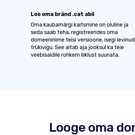
Loo oma bränd .cat abil
Oma kaubamärgi kaitsmine on oluline ja
seda saab teha, registreerides oma
domeeninime teisi versioone, isegi levinud
trükivigu. See aitab aja jooksul ka teie
veebisaidile rohkem liiklust suunata.
Looge oma dom