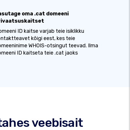
asutage oma .cat domeeni
rivaatsuskaitset
meeni ID kaitse varjab teie isiklikku
ntaktteavet kõigi eest, kes teie
omeeninime WHOIS-otsingut teevad. Ilma
meeni ID kaitseta teie .cat jaoks
ahes veebisait