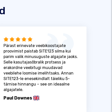
id
Pärast erinevate veebikoostajate
proovimist paistab SITE123 silma kui
parim valik minusuguste algajate jaoks.
Selle kasutajasõbralik protsess ja
erakordne veebitugi muudavad
veebilehe loomise imelihtsaks. Annan
SITE123-le enesekindlalt täieliku 5-
tärnise hinnangu – see on ideaalne
algajatele.
Paul Downes