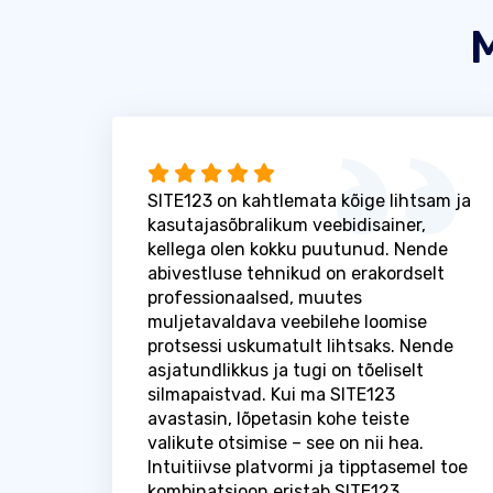
M
SITE123 on kahtlemata kõige lihtsam ja
kasutajasõbralikum veebidisainer,
kellega olen kokku puutunud. Nende
abivestluse tehnikud on erakordselt
professionaalsed, muutes
muljetavaldava veebilehe loomise
protsessi uskumatult lihtsaks. Nende
asjatundlikkus ja tugi on tõeliselt
silmapaistvad. Kui ma SITE123
avastasin, lõpetasin kohe teiste
valikute otsimise – see on nii hea.
Intuitiivse platvormi ja tipptasemel toe
kombinatsioon eristab SITE123