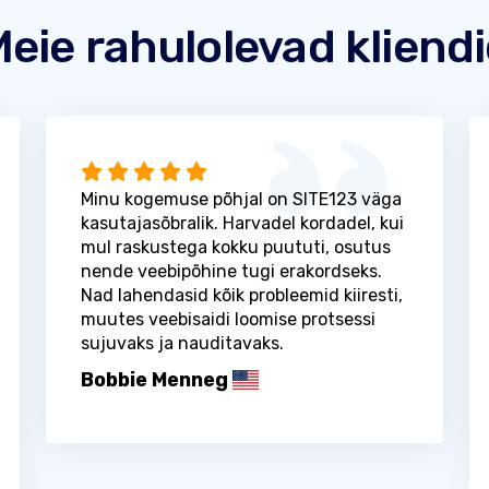
eie rahulolevad kliend
Minu kogemuse põhjal on SITE123 väga
kasutajasõbralik. Harvadel kordadel, kui
mul raskustega kokku puututi, osutus
nende veebipõhine tugi erakordseks.
Nad lahendasid kõik probleemid kiiresti,
muutes veebisaidi loomise protsessi
sujuvaks ja nauditavaks.
Bobbie Menneg