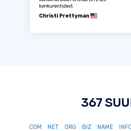
konkurentidest.
Christi Prettyman
367 SU
COM
NET
ORG
BIZ
NAME
INF