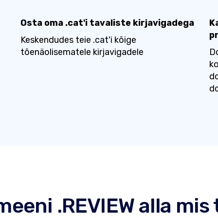
Osta oma .cat'i tavaliste kirjavigadega
K
p
Keskendudes teie .cat'i kõige
tõenäolisematele kirjavigadele
Do
ko
d
do
eeni .REVIEW alla mis t