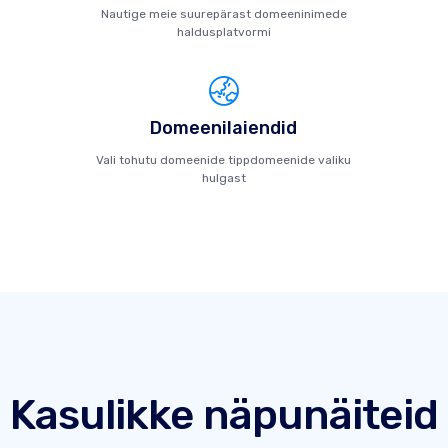
Nautige meie suurepärast domeeninimede
haldusplatvormi
Domeenilaiendid
Vali tohutu domeenide tippdomeenide valiku
hulgast
Kasulikke näpunäiteid