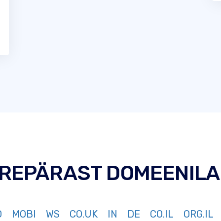
UREPÄRAST DOMEENILA
O
MOBI
WS
CO.UK
IN
DE
CO.IL
ORG.IL