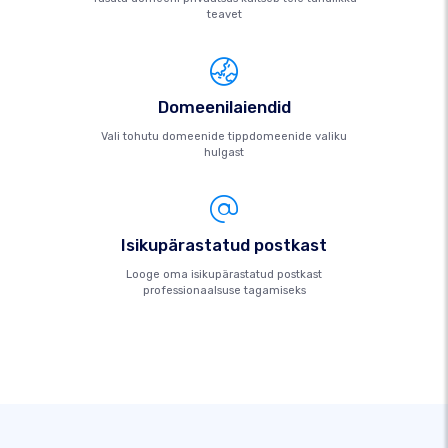
teavet
Domeenilaiendid
Vali tohutu domeenide tippdomeenide valiku
hulgast
Isikupärastatud postkast
Looge oma isikupärastatud postkast
professionaalsuse tagamiseks