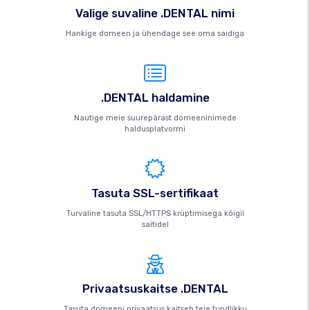
Valige suvaline .DENTAL nimi
Hankige domeen ja ühendage see oma saidiga
.DENTAL haldamine
Nautige meie suurepärast domeeninimede
haldusplatvormi
Tasuta SSL-sertifikaat
Turvaline tasuta SSL/HTTPS krüptimisega kõigil
saitidel
Privaatsuskaitse .DENTAL
Tasuta domeeni privaatsus kaitseb teie tundlikku