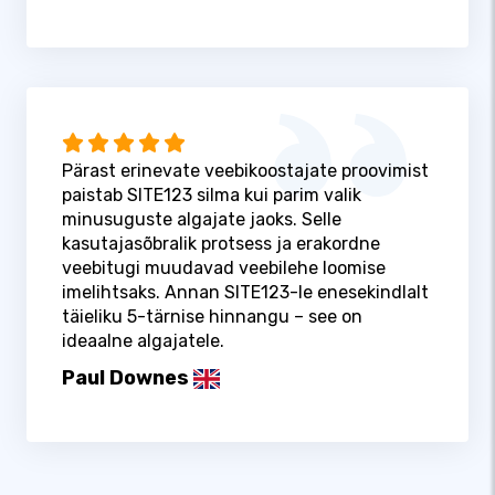
Pärast erinevate veebikoostajate proovimist
paistab SITE123 silma kui parim valik
minusuguste algajate jaoks. Selle
kasutajasõbralik protsess ja erakordne
veebitugi muudavad veebilehe loomise
imelihtsaks. Annan SITE123-le enesekindlalt
täieliku 5-tärnise hinnangu – see on
ideaalne algajatele.
Paul Downes