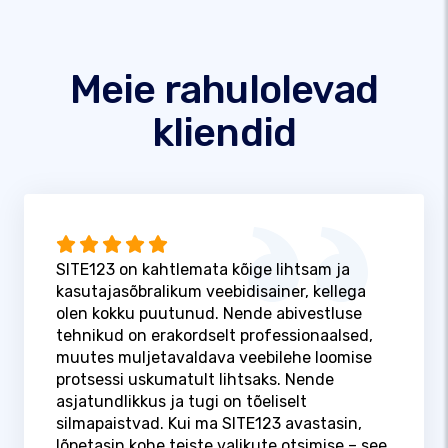
Meie rahulolevad
kliendid
SITE123 on kahtlemata kõige lihtsam ja
kasutajasõbralikum veebidisainer, kellega
olen kokku puutunud. Nende abivestluse
tehnikud on erakordselt professionaalsed,
muutes muljetavaldava veebilehe loomise
protsessi uskumatult lihtsaks. Nende
asjatundlikkus ja tugi on tõeliselt
silmapaistvad. Kui ma SITE123 avastasin,
lõpetasin kohe teiste valikute otsimise – see