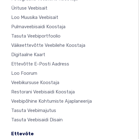
Ürituse Veebisait
Loo Muusika Veebisait
Pulmaveebisaidi Koostaja
Tasuta Veebiportfoolio
Väikeettevõtte Veebilehe Koostaja
Digitaalne Kaart
Ettevõtte E-Posti Aadress
Loo Foorum
Veebikursuse Koostaja
Restorani Veebisaidi Koostaja
Veebipõhine Kohtumiste Ajaplaneerija
Tasuta Veebimajutus
Tasuta Veebisaidi Disain
Ettevõte