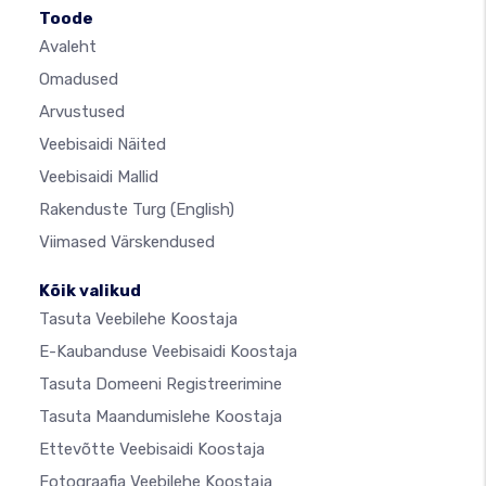
Toode
Avaleht
Omadused
Arvustused
Veebisaidi Näited
Veebisaidi Mallid
Rakenduste Turg
(English)
Viimased Värskendused
Kõik valikud
Tasuta Veebilehe Koostaja
E-Kaubanduse Veebisaidi Koostaja
Tasuta Domeeni Registreerimine
Tasuta Maandumislehe Koostaja
Ettevõtte Veebisaidi Koostaja
Fotograafia Veebilehe Koostaja