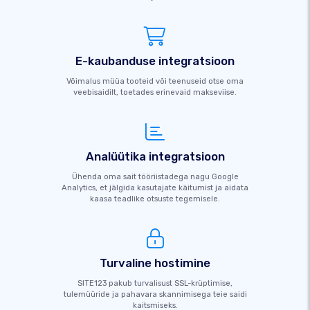
E-kaubanduse integratsioon
Võimalus müüa tooteid või teenuseid otse oma
veebisaidilt, toetades erinevaid makseviise.
Analüütika integratsioon
Ühenda oma sait tööriistadega nagu Google
Analytics, et jälgida kasutajate käitumist ja aidata
kaasa teadlike otsuste tegemisele.
Turvaline hostimine
SITE123 pakub turvalisust SSL-krüptimise,
tulemüüride ja pahavara skannimisega teie saidi
kaitsmiseks.