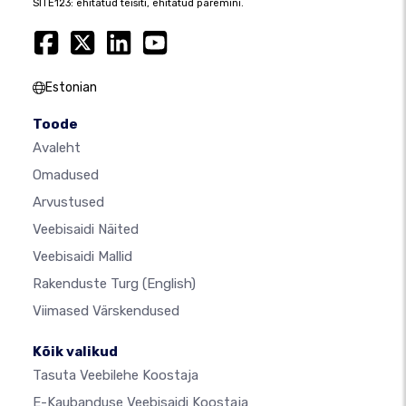
SITE123: ehitatud teisiti, ehitatud paremini.
Estonian
Toode
Avaleht
Omadused
Arvustused
Veebisaidi Näited
Veebisaidi Mallid
Rakenduste Turg
(English)
Viimased Värskendused
Kõik valikud
Tasuta Veebilehe Koostaja
E-Kaubanduse Veebisaidi Koostaja