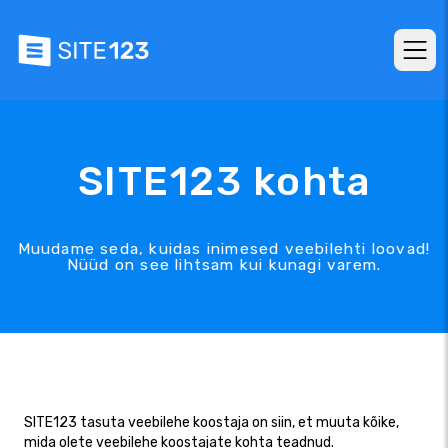
SITE123 kohta
Muudame seda, kuidas inimesed veebilehti loovad!
Nüüd on see lihtsam kui kunagi varem.
SITE123 tasuta veebilehe koostaja on siin, et muuta kõike,
mida olete veebilehe koostajate kohta teadnud.