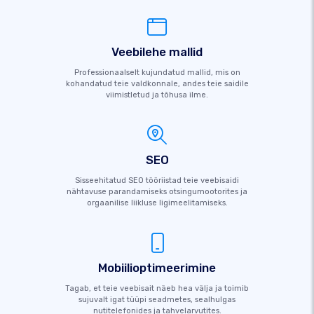
Veebilehe mallid
Professionaalselt kujundatud mallid, mis on
kohandatud teie valdkonnale, andes teie saidile
viimistletud ja tõhusa ilme.
SEO
Sisseehitatud SEO tööriistad teie veebisaidi
nähtavuse parandamiseks otsingumootorites ja
orgaanilise liikluse ligimeelitamiseks.
Mobiilioptimeerimine
Tagab, et teie veebisait näeb hea välja ja toimib
sujuvalt igat tüüpi seadmetes, sealhulgas
nutitelefonides ja tahvelarvutites.