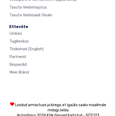
Tasuta Veebimajutus
Tasuta Veebisaidi Disain
Ettevõte
Umbes
Tugikeskus
Töökohad
(English)
Partnerid
Eksperdid
Meie Bränd
Loodud armastuse ja kirega, et igaüks saaks maailmale
midagi öelda
Autoriõigus 2026 Kõik õigused kaitstud - SITE123