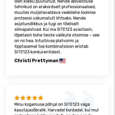
olen kokku puutunud. Nende abivestluse
tehnikud on erakordselt professionaalsed,
muutes muljetavaldava veebilehe loomise
protsessi uskumatult lihtsaks. Nende
asjatundlikkus ja tugi on tõeliselt
silmapaistvad. Kui ma SITE123 avastasin,
lõpetasin kohe teiste valikute otsimise – see
on nii hea. Intuitiivse platvormi ja
tipptasemel toe kombinatsioon eristab
SITE123 konkurentidest.
Christi Prettyman
Minu kogemuse põhjal on SITE123 väga
kasutajasõbralik. Harvadel kordadel, kui mul