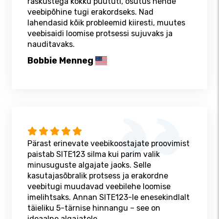
raskustega kokku puututi, osutus nende
veebipõhine tugi erakordseks. Nad
lahendasid kõik probleemid kiiresti, muutes
veebisaidi loomise protsessi sujuvaks ja
nauditavaks.
Bobbie Menneg
Pärast erinevate veebikoostajate proovimist
paistab SITE123 silma kui parim valik
minusuguste algajate jaoks. Selle
kasutajasõbralik protsess ja erakordne
veebitugi muudavad veebilehe loomise
imelihtsaks. Annan SITE123-le enesekindlalt
täieliku 5-tärnise hinnangu – see on
ideaalne algajatele.