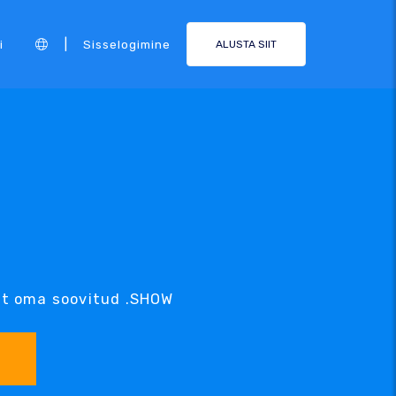
|
i
Sisselogimine
ALUSTA SIIT
it oma soovitud .SHOW