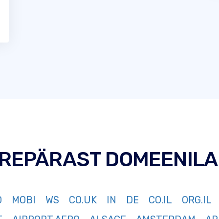
UREPÄRAST DOMEENILA
O
MOBI
WS
CO.UK
IN
DE
CO.IL
ORG.IL