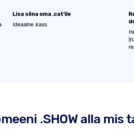
Lisa sõna oma .cat'ile
R
d
a
Ideaalne .kass
He
(n
re
eeni .SHOW alla mis t