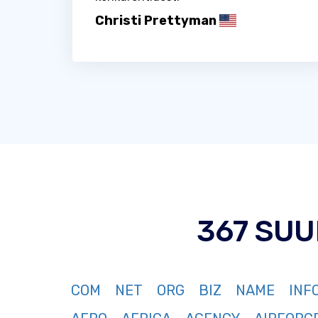
Christi Prettyman
367 SU
COM
NET
ORG
BIZ
NAME
INF