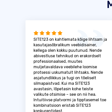
M
SITE123 on kahtlemata kõige lihtsam ja
kasutajasõbralikum veebidisainer,
kellega olen kokku puutunud. Nende
abivestluse tehnikud on erakordselt
professionaalsed, muutes
muljetavaldava veebilehe loomise
protsessi uskumatult lihtsaks. Nende
asjatundlikkus ja tugi on tõeliselt
silmapaistvad. Kui ma SITE123
avastasin, lõpetasin kohe teiste
valikute otsimise – see on nii hea.
Intuitiivse platvormi ja tipptasemel toe
kombinatsioon eristab SITE123
konkurentidest.