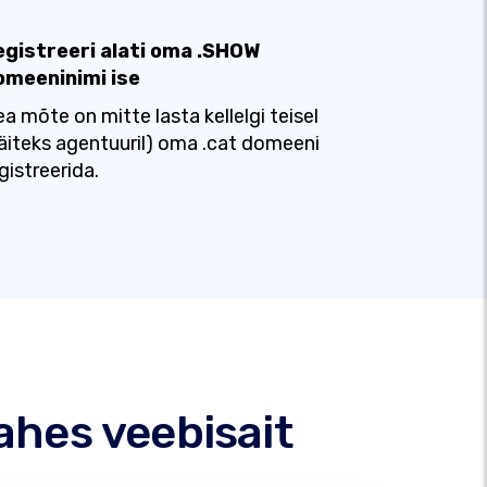
egistreeri alati oma .SHOW
omeeninimi ise
a mõte on mitte lasta kellelgi teisel
äiteks agentuuril) oma .cat domeeni
gistreerida.
ahes veebisait