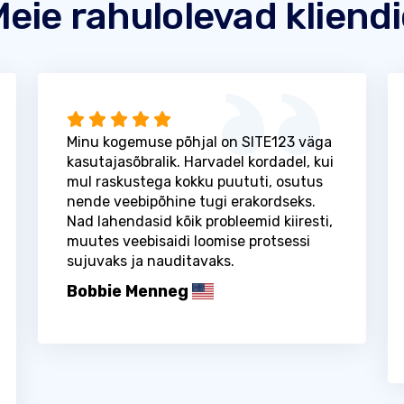
eie rahulolevad kliend
Minu kogemuse põhjal on SITE123 väga
kasutajasõbralik. Harvadel kordadel, kui
mul raskustega kokku puututi, osutus
nende veebipõhine tugi erakordseks.
Nad lahendasid kõik probleemid kiiresti,
muutes veebisaidi loomise protsessi
sujuvaks ja nauditavaks.
Bobbie Menneg