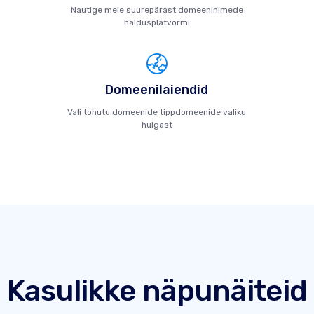
Nautige meie suurepärast domeeninimede
haldusplatvormi
Domeenilaiendid
Vali tohutu domeenide tippdomeenide valiku
hulgast
Kasulikke näpunäiteid