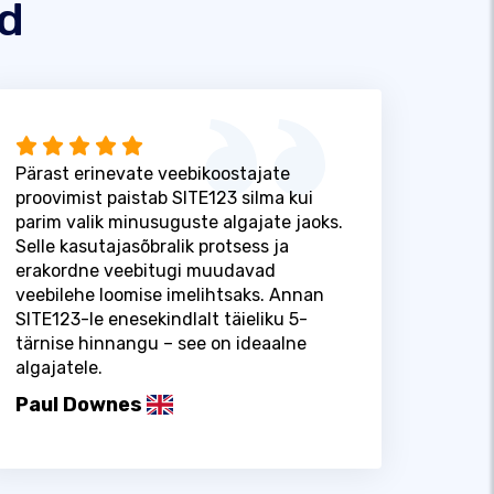
id
Pärast erinevate veebikoostajate
proovimist paistab SITE123 silma kui
parim valik minusuguste algajate jaoks.
Selle kasutajasõbralik protsess ja
erakordne veebitugi muudavad
veebilehe loomise imelihtsaks. Annan
SITE123-le enesekindlalt täieliku 5-
tärnise hinnangu – see on ideaalne
algajatele.
Paul Downes