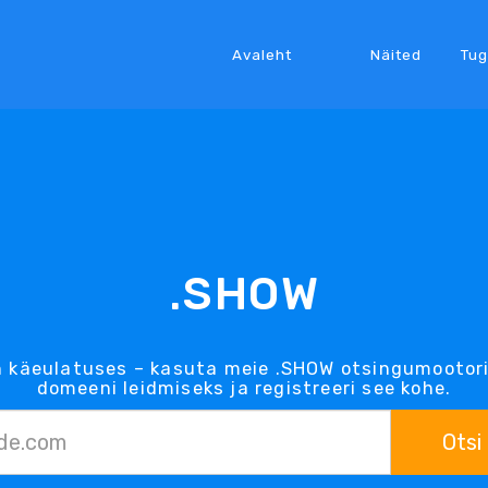
Avaleht
Näited
Tug
.SHOW
 käeulatuses – kasuta meie .SHOW otsingumootor
domeeni leidmiseks ja registreeri see kohe.
Otsi