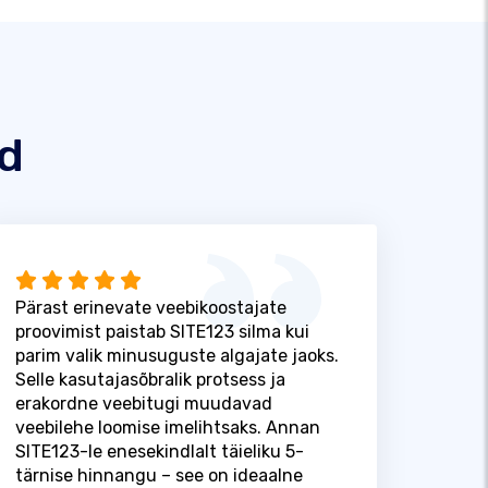
id
Pärast erinevate veebikoostajate
proovimist paistab SITE123 silma kui
parim valik minusuguste algajate jaoks.
Selle kasutajasõbralik protsess ja
erakordne veebitugi muudavad
veebilehe loomise imelihtsaks. Annan
SITE123-le enesekindlalt täieliku 5-
tärnise hinnangu – see on ideaalne