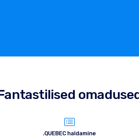
Fantastilised omaduse
.QUEBEC haldamine