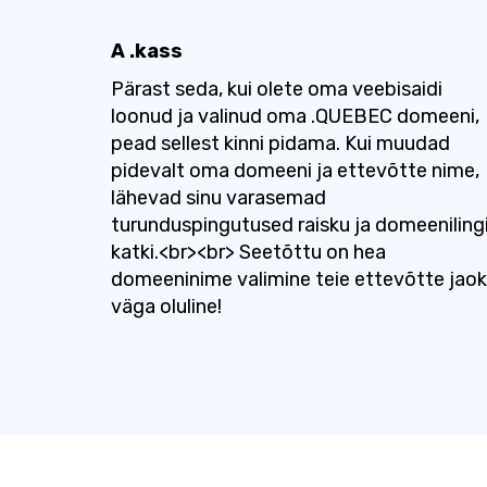
A .kass
Pärast seda, kui olete oma veebisaidi
loonud ja valinud oma .QUEBEC domeeni,
pead sellest kinni pidama. Kui muudad
pidevalt oma domeeni ja ettevõtte nime,
lähevad sinu varasemad
turunduspingutused raisku ja domeeniling
katki.<br><br> Seetõttu on hea
domeeninime valimine teie ettevõtte jao
väga oluline!