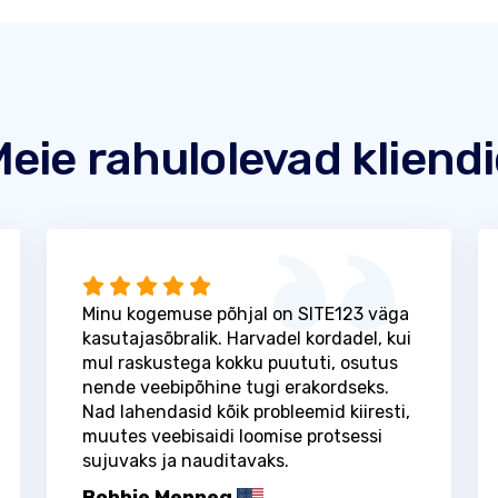
eie rahulolevad kliend
Minu kogemuse põhjal on SITE123 väga
kasutajasõbralik. Harvadel kordadel, kui
mul raskustega kokku puututi, osutus
nende veebipõhine tugi erakordseks.
Nad lahendasid kõik probleemid kiiresti,
muutes veebisaidi loomise protsessi
sujuvaks ja nauditavaks.
Bobbie Menneg