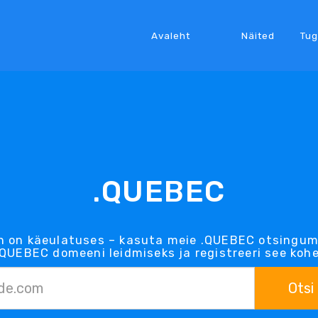
Avaleht
Näited
Tug
.QUEBEC
 on käeulatuses – kasuta meie .QUEBEC otsingum
.QUEBEC domeeni leidmiseks ja registreeri see kohe
Otsi