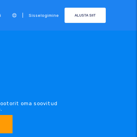
|
i
Sisselogimine
ALUSTA SIIT
ootorit oma soovitud
.