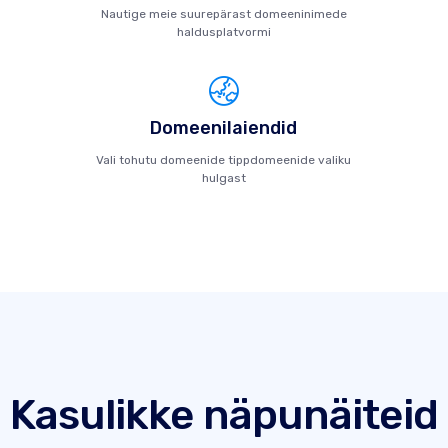
Nautige meie suurepärast domeeninimede
haldusplatvormi
Domeenilaiendid
Vali tohutu domeenide tippdomeenide valiku
hulgast
Kasulikke näpunäiteid