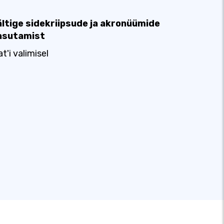
ältige sidekriipsude ja akronüümide
asutamist
at'i valimisel