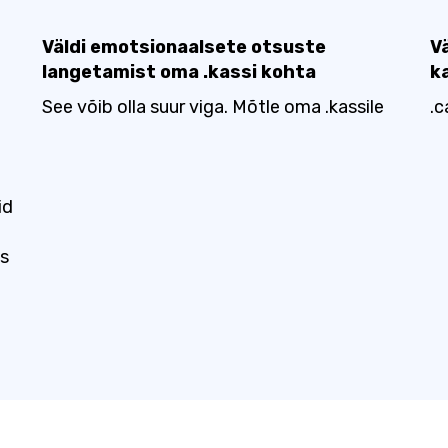
Väldi emotsionaalsete otsuste
V
langetamist oma .kassi kohta
k
See võib olla suur viga. Mõtle oma .kassile
.c
id
ks