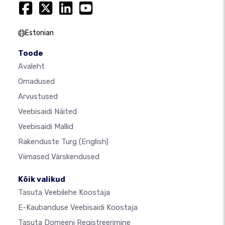
Estonian
Toode
Avaleht
Omadused
Arvustused
Veebisaidi Näited
Veebisaidi Mallid
Rakenduste Turg
(English)
Viimased Värskendused
Kõik valikud
Tasuta Veebilehe Koostaja
E-Kaubanduse Veebisaidi Koostaja
Tasuta Domeeni Registreerimine