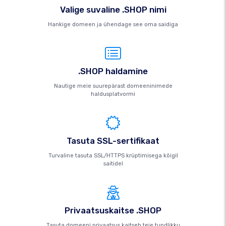
Valige suvaline .SHOP nimi
Hankige domeen ja ühendage see oma saidiga
.SHOP haldamine
Nautige meie suurepärast domeeninimede
haldusplatvormi
Tasuta SSL-sertifikaat
Turvaline tasuta SSL/HTTPS krüptimisega kõigil
saitidel
Privaatsuskaitse .SHOP
Tasuta domeeni privaatsus kaitseb teie tundlikku