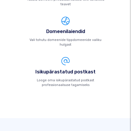
teavet
Domeenilaiendid
Vali tohutu domeenide tippdomeenide valiku
hulgast
Isikupärastatud postkast
Looge oma isikupärastatud postkast
professionaalsuse tagamiseks