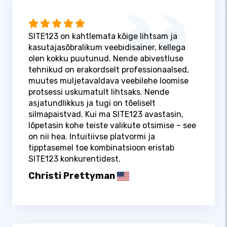
SITE123 on kahtlemata kõige lihtsam ja
kasutajasõbralikum veebidisainer, kellega
olen kokku puutunud. Nende abivestluse
tehnikud on erakordselt professionaalsed,
muutes muljetavaldava veebilehe loomise
protsessi uskumatult lihtsaks. Nende
asjatundlikkus ja tugi on tõeliselt
silmapaistvad. Kui ma SITE123 avastasin,
lõpetasin kohe teiste valikute otsimise – see
on nii hea. Intuitiivse platvormi ja
tipptasemel toe kombinatsioon eristab
SITE123 konkurentidest.
Christi Prettyman