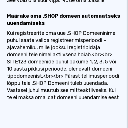
See võib olla suur viga. Mõtle oma .kassile
Määrake oma .SHOP domeen automaatseks
uuendamiseks
Kui registreerite oma uue .SHOP Domeeninime
puhul saate valida registreerimisperioodi –
ajavahemiku, mille jooksul registripidaja
domeeni teie nimel aktiivsena hoiab.<br><br>
SITE123 domeenide puhul pakume 1, 2, 3, 5 või
10 aasta pikkusi perioode, olenevalt domeeni
tippdomeenist.<br><br> Pärast tellimusperioodi
lõppu teie .SHOP Domeeni tuleb uuendada.
Vastasel juhul muutub see mitteaktiivseks. Kui
te ei maksa oma .cat domeeni uuendamise eest