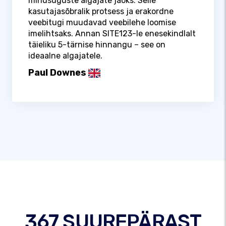
minusuguste algajate jaoks. Selle
kasutajasõbralik protsess ja erakordne
veebitugi muudavad veebilehe loomise
imelihtsaks. Annan SITE123-le enesekindlalt
täieliku 5-tärnise hinnangu – see on
ideaalne algajatele.
Paul Downes
367 SUUREPÄRAST