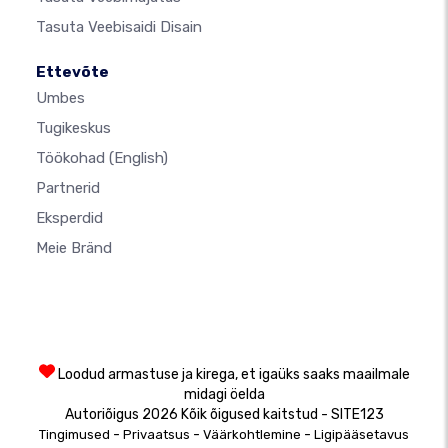
Tasuta Veebisaidi Disain
Ettevõte
Umbes
Tugikeskus
Töökohad
(English)
Partnerid
Eksperdid
Meie Bränd
Loodud armastuse ja kirega, et igaüks saaks maailmale
midagi öelda
Autoriõigus 2026 Kõik õigused kaitstud - SITE123
-
-
-
Tingimused
Privaatsus
Väärkohtlemine
Ligipääsetavus