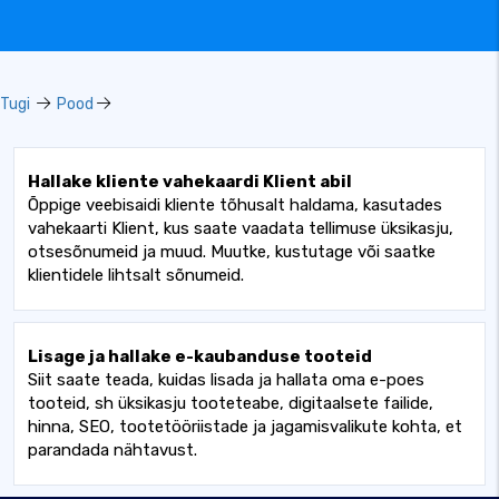
Tugi
Pood
Hallake kliente vahekaardi Klient abil
Õppige veebisaidi kliente tõhusalt haldama, kasutades
vahekaarti Klient, kus saate vaadata tellimuse üksikasju,
otsesõnumeid ja muud. Muutke, kustutage või saatke
klientidele lihtsalt sõnumeid.
Lisage ja hallake e-kaubanduse tooteid
Siit saate teada, kuidas lisada ja hallata oma e-poes
tooteid, sh üksikasju tooteteabe, digitaalsete failide,
hinna, SEO, tootetööriistade ja jagamisvalikute kohta, et
parandada nähtavust.