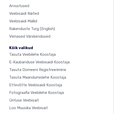
Arvustused
Veebisaidi Näited
Veebisaidi Mallid
Rakenduste Turg
(English)
Viimased Värskendused
Kõik valikud
Tasuta Veebilehe Koostaja
E-Kaubanduse Veebisaidi Koostaja
Tasuta Domeeni Registreerimine
Tasuta Maandumislehe Koostaja
Ettevõtte Veebisaidi Koostaja
Fotograafia Veebilehe Koostaja
Ürituse Veebisait
Loo Muusika Veebisait