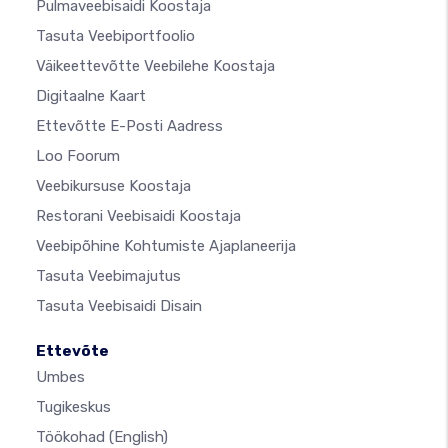
Pulmaveebisaidi Koostaja
Tasuta Veebiportfoolio
Väikeettevõtte Veebilehe Koostaja
Digitaalne Kaart
Ettevõtte E-Posti Aadress
Loo Foorum
Veebikursuse Koostaja
Restorani Veebisaidi Koostaja
Veebipõhine Kohtumiste Ajaplaneerija
Tasuta Veebimajutus
Tasuta Veebisaidi Disain
Ettevõte
Umbes
Tugikeskus
Töökohad
(English)