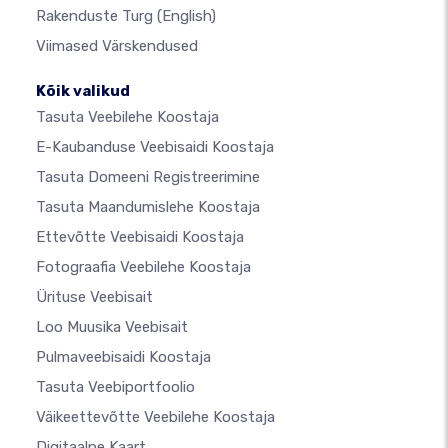
Rakenduste Turg
(English)
Viimased Värskendused
Kõik valikud
Tasuta Veebilehe Koostaja
E-Kaubanduse Veebisaidi Koostaja
Tasuta Domeeni Registreerimine
Tasuta Maandumislehe Koostaja
Ettevõtte Veebisaidi Koostaja
Fotograafia Veebilehe Koostaja
Ürituse Veebisait
Loo Muusika Veebisait
Pulmaveebisaidi Koostaja
Tasuta Veebiportfoolio
Väikeettevõtte Veebilehe Koostaja
Digitaalne Kaart