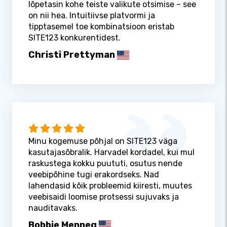
lõpetasin kohe teiste valikute otsimise – see
on nii hea. Intuitiivse platvormi ja
tipptasemel toe kombinatsioon eristab
SITE123 konkurentidest.
Christi Prettyman
Minu kogemuse põhjal on SITE123 väga
kasutajasõbralik. Harvadel kordadel, kui mul
raskustega kokku puututi, osutus nende
veebipõhine tugi erakordseks. Nad
lahendasid kõik probleemid kiiresti, muutes
veebisaidi loomise protsessi sujuvaks ja
nauditavaks.
Bobbie Menneg