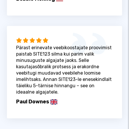
Pärast erinevate veebikoostajate proovimist
paistab SITE123 silma kui parim valik
minusuguste algajate jaoks. Selle
kasutajasõbralik protsess ja erakordne
veebitugi muudavad veebilehe loomise
imelihtsaks. Annan SITE123-le enesekindlalt
täieliku 5-tärnise hinnangu – see on
ideaalne algajatele.
Paul Downes