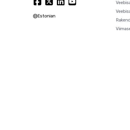
Veebisa
Veebisa
Estonian
Rakend
Viimas