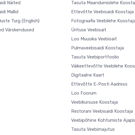
idi Näited
Tasuta Maandumislehe Koosta
idi Mallid
Ettevõtte Veebisaidi Koostaja
uste Turg
(English)
Fotograafia Veebilehe Koostaj
ed Värskendused
Ürituse Veebisait
Loo Muusika Veebisait
Pulmaveebisaidi Koostaja
Tasuta Veebiportfoolio
Väikeettevõtte Veebilehe Koos
Digitaalne Kaart
Ettevõtte E-Posti Aadress
Loo Foorum
Veebikursuse Koostaja
Restorani Veebisaidi Koostaja
Veebipõhine Kohtumiste Ajapla
Tasuta Veebimajutus