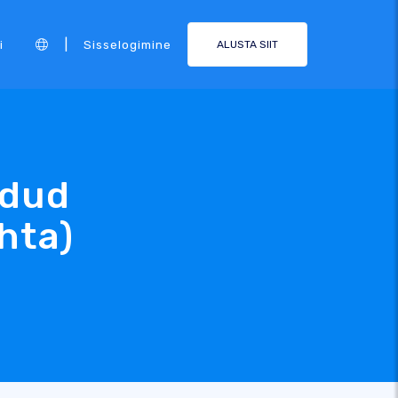
|
i
Sisselogimine
ALUSTA SIIT
odud
hta)