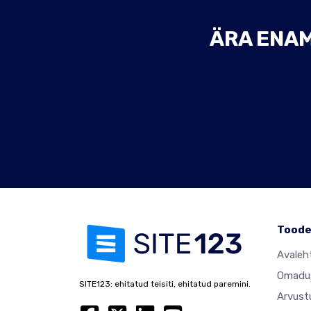
ÄRA ENAM
Tood
Avaleh
Omadu
SITE123: ehitatud teisiti, ehitatud paremini.
Arvust