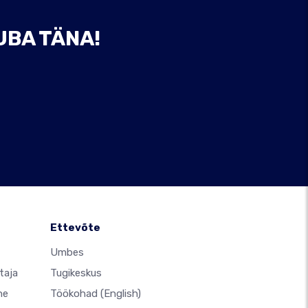
UBA TÄNA!
Ettevõte
Umbes
taja
Tugikeskus
ne
Töökohad
(English)