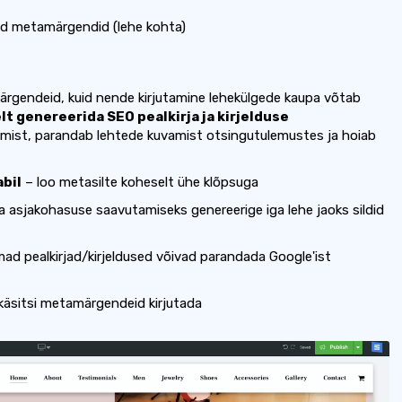
ud metamärgendid (lehe kohta)
rgendeid, kuid nende kirjutamine lehekülgede kaupa võtab
lt genereerida SEO pealkirja ja kirjelduse
erimist, parandab lehtede kuvamist otsingutulemustes ja hoiab
abil
– loo metasilte koheselt ühe klõpsuga
 asjakohasuse saavutamiseks genereerige iga lehe jaoks sildid
ad pealkirjad/kirjeldused võivad parandada Google'ist
s käsitsi metamärgendeid kirjutada