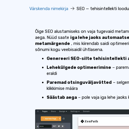
Värskenda nimekirja
SEO — tehisintellekti lood
Õige SEO alustamiseks on vaja tugevaid metamä
aega. Nüüd saate
iga lehe jaoks automaatse
metamärgende
, mis kiirendab saidi optime
sõnumi kogu veebisaidil ühtlasena.
Genereeri SEO-silte tehisintellekti 
Lehekülgede optimeerimine
– parema
eraldi
Paremad otsinguväljavõtted
– selgem
klikkimise määra
Säästab aega
– pole vaja iga lehe jaok