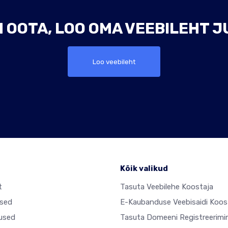
 OOTA, LOO OMA VEEBILEHT J
Loo veebileht
e
Kõik valikud
t
Tasuta Veebilehe Koostaja
sed
E-Kaubanduse Veebisaidi Koos
used
Tasuta Domeeni Registreerimi