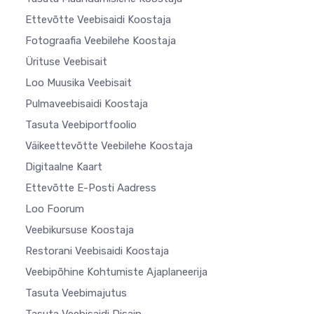
Ettevõtte Veebisaidi Koostaja
Fotograafia Veebilehe Koostaja
Ürituse Veebisait
Loo Muusika Veebisait
Pulmaveebisaidi Koostaja
Tasuta Veebiportfoolio
Väikeettevõtte Veebilehe Koostaja
Digitaalne Kaart
Ettevõtte E-Posti Aadress
Loo Foorum
Veebikursuse Koostaja
Restorani Veebisaidi Koostaja
Veebipõhine Kohtumiste Ajaplaneerija
Tasuta Veebimajutus
Tasuta Veebisaidi Disain