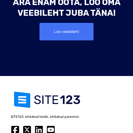
ÄRA ENAM OOTA, LOO OMA
VEEBILEHT JUBA TÄNA!
Loo veebileht
SITE123: ehitatud teisiti, ehitatud paremini.