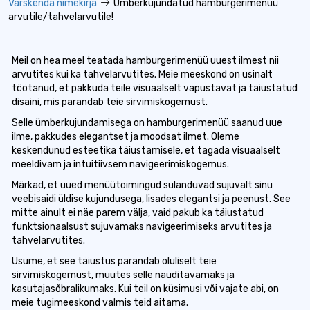
Värskenda nimekirja
Ümberkujundatud hamburgerimenüü
arvutile/tahvelarvutile!
Meil on hea meel teatada hamburgerimenüü uuest ilmest nii
arvutites kui ka tahvelarvutites. Meie meeskond on usinalt
töötanud, et pakkuda teile visuaalselt vapustavat ja täiustatud
disaini, mis parandab teie sirvimiskogemust.
Selle ümberkujundamisega on hamburgerimenüü saanud uue
ilme, pakkudes elegantset ja moodsat ilmet. Oleme
keskendunud esteetika täiustamisele, et tagada visuaalselt
meeldivam ja intuitiivsem navigeerimiskogemus.
Märkad, et uued menüütoimingud sulanduvad sujuvalt sinu
veebisaidi üldise kujundusega, lisades elegantsi ja peenust. See
mitte ainult ei näe parem välja, vaid pakub ka täiustatud
funktsionaalsust sujuvamaks navigeerimiseks arvutites ja
tahvelarvutites.
Usume, et see täiustus parandab oluliselt teie
sirvimiskogemust, muutes selle nauditavamaks ja
kasutajasõbralikumaks. Kui teil on küsimusi või vajate abi, on
meie tugimeeskond valmis teid aitama.