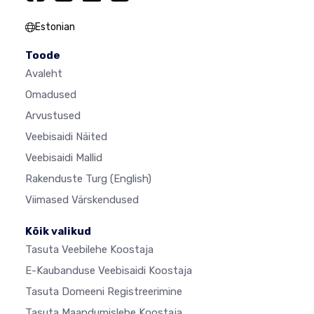
Estonian
Toode
Avaleht
Omadused
Arvustused
Veebisaidi Näited
Veebisaidi Mallid
Rakenduste Turg
(English)
Viimased Värskendused
Kõik valikud
Tasuta Veebilehe Koostaja
E-Kaubanduse Veebisaidi Koostaja
Tasuta Domeeni Registreerimine
Tasuta Maandumislehe Koostaja