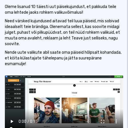
Oleme lisanud 10 täiesti uut päisekujundust, et pakkuda teile
oma lehtede jaoks rohkem valikuvõimalusi!
Need värsked kujundused aitavad teil luua päiseid, mis sobivad
ideaalselt teie brändiga. Olenemata sellest, kas soovite midagi
julget, puhast või pilkupüüdvat, on teil nüüd rohkem valikuid, et
muuta oma avaleht, reklaam ja leht Teave just selliseks, nagu
soovite.
Nende uute valikute abil saate oma päiseid hõlpsalt kohandada,
et köita külastajate tähelepanu ja jätta suurepärane
esmamulje!