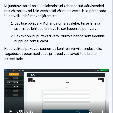
Kujundusviisardil on nüüd laiendatud kohandatud värviseaded,
mis võimaldavad teie veebisaidi välimust veelgi isikupärastada.
Uued valikud hõlmavad järgmist:
Jaotise põhivärv: Kohanda oma avalehe, teise lehe ja
sisemiste lehtede erinevate sektsioonide põhivärvi.
Sektsiooni nupu teksti värv: Muutke nende sektsioonide
nuppude teksti värvi.
Need valikud pakuvad suuremat kontrolli värvilahenduse üle,
tagades, et peamised osad ja nupud vastavad teie brändi
esteetikale.