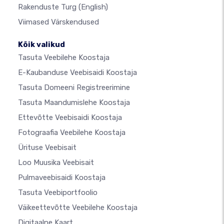
Rakenduste Turg
(English)
Viimased Värskendused
Kõik valikud
Tasuta Veebilehe Koostaja
E-Kaubanduse Veebisaidi Koostaja
Tasuta Domeeni Registreerimine
Tasuta Maandumislehe Koostaja
Ettevõtte Veebisaidi Koostaja
Fotograafia Veebilehe Koostaja
Ürituse Veebisait
Loo Muusika Veebisait
Pulmaveebisaidi Koostaja
Tasuta Veebiportfoolio
Väikeettevõtte Veebilehe Koostaja
Digitaalne Kaart