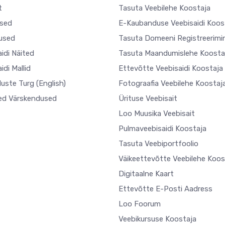
t
Tasuta Veebilehe Koostaja
sed
E-Kaubanduse Veebisaidi Koos
used
Tasuta Domeeni Registreerimi
idi Näited
Tasuta Maandumislehe Koosta
idi Mallid
Ettevõtte Veebisaidi Koostaja
uste Turg
(English)
Fotograafia Veebilehe Koostaj
ed Värskendused
Ürituse Veebisait
Loo Muusika Veebisait
Pulmaveebisaidi Koostaja
Tasuta Veebiportfoolio
Väikeettevõtte Veebilehe Koos
Digitaalne Kaart
Ettevõtte E-Posti Aadress
Loo Foorum
Veebikursuse Koostaja