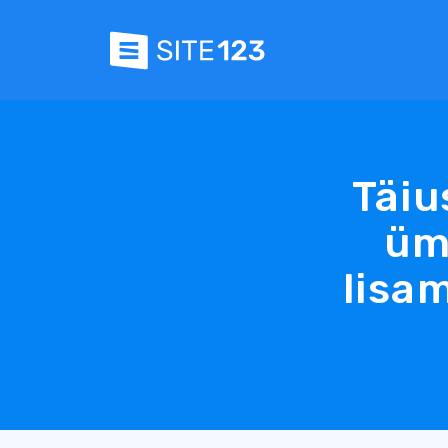
Täiu
üm
lisa