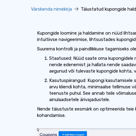
Värskenda nimekirja
Täiustatud kupongide hald
Kupongide loomine ja haldamine on nüüd lihtsam
intuitiivse navigeerimise, lihtsustades kupongi
Suurema kontrolli ja paindlikkuse tagamiseks olem
Staatused: Nüüd saate oma kupongidele mä
nende edenemist ja hallata nende saadavu
aegunud või tulevaste kupongide kohta, 
Kasutuspiirangud: Kupongi kasutamisele 
arvu kliendi kohta, minimaalse tellimuse 
teenuste puhul. See annab teile võimal
ainulaadsetele ärivajadustele.
Nende täiustuste eesmärk on optimeerida teie 
kohandamise.