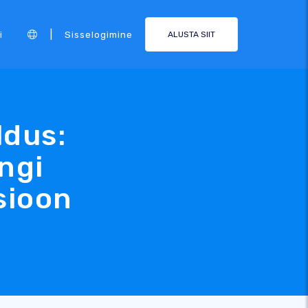
|
i
Sisselogimine
ALUSTA SIIT
ldus:
ngi
sioon