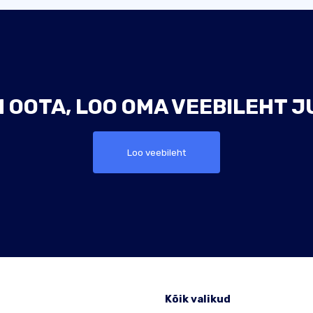
 OOTA, LOO OMA VEEBILEHT J
Loo veebileht
e
Kõik valikud