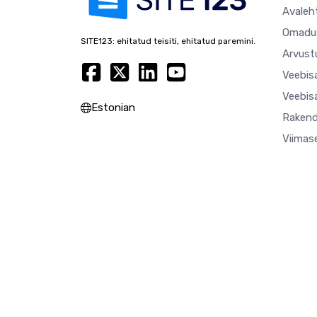
Avaleh
Omadu
SITE123: ehitatud teisiti, ehitatud paremini.
Arvust
Veebisa
Veebisa
Estonian
Rakend
Viimas