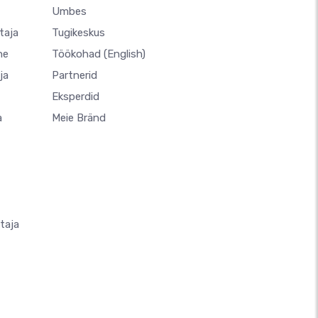
Umbes
taja
Tugikeskus
ne
Töökohad
(English)
ja
Partnerid
Eksperdid
a
Meie Bränd
taja