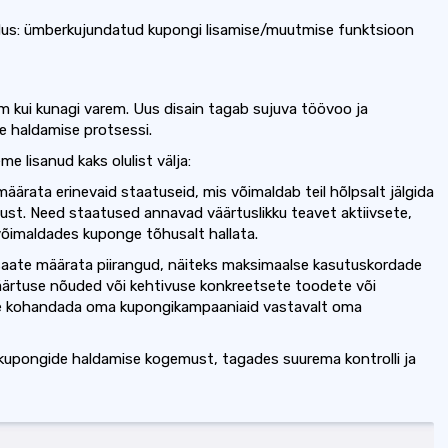
us: ümberkujundatud kupongi lisamise/muutmise funktsioon
 kui kunagi varem. Uus disain tagab sujuva töövoo ja
de haldamise protsessi.
e lisanud kaks olulist välja:
ärata erinevaid staatuseid, mis võimaldab teil hõlpsalt jälgida
st. Need staatused annavad väärtuslikku teavet aktiivsete,
võimaldades kuponge tõhusalt hallata.
saate määrata piirangud, näiteks maksimaalse kasutuskordade
väärtuse nõuded või kehtivuse konkreetsete toodete või
use kohandada oma kupongikampaaniaid vastavalt oma
kupongide haldamise kogemust, tagades suurema kontrolli ja