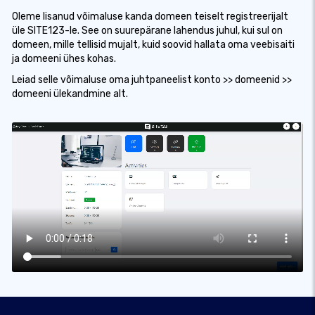
Oleme lisanud võimaluse kanda domeen teiselt registreerijalt
üle SITE123-le. See on suurepärane lahendus juhul, kui sul on
domeen, mille tellisid mujalt, kuid soovid hallata oma veebisaiti
ja domeeni ühes kohas.
Leiad selle võimaluse oma juhtpaneelist konto >> domeenid >>
domeeni ülekandmine alt.