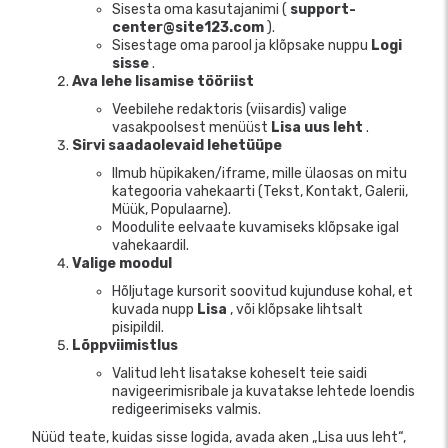
Sisesta oma kasutajanimi (
support-
center@site123.com
).
Sisestage oma parool ja klõpsake nuppu
Logi
sisse
.
Ava lehe lisamise tööriist
Veebilehe redaktoris (viisardis) valige
vasakpoolsest menüüst
Lisa uus leht
.
Sirvi saadaolevaid lehetüüpe
Ilmub hüpikaken/iframe, mille ülaosas on mitu
kategooria vahekaarti (Tekst, Kontakt, Galerii,
Müük, Populaarne).
Moodulite eelvaate kuvamiseks klõpsake igal
vahekaardil.
Valige moodul
Hõljutage kursorit soovitud kujunduse kohal, et
kuvada nupp
Lisa
, või klõpsake lihtsalt
pisipildil.
Lõppviimistlus
Valitud leht lisatakse koheselt teie saidi
navigeerimisribale ja kuvatakse lehtede loendis
redigeerimiseks valmis.
Nüüd teate, kuidas sisse logida, avada aken „Lisa uus leht“,