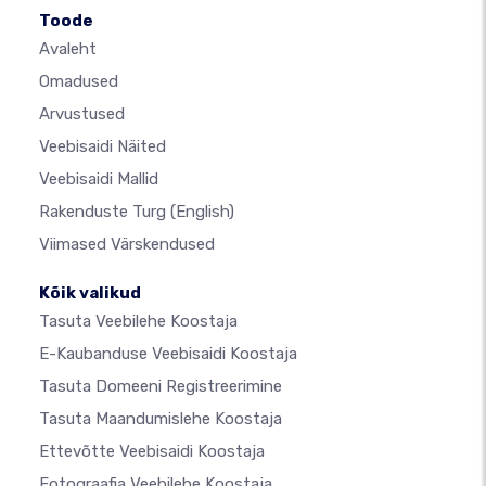
Toode
Avaleht
Omadused
Arvustused
Veebisaidi Näited
Veebisaidi Mallid
Rakenduste Turg
(English)
Viimased Värskendused
Kõik valikud
Tasuta Veebilehe Koostaja
E-Kaubanduse Veebisaidi Koostaja
Tasuta Domeeni Registreerimine
Tasuta Maandumislehe Koostaja
Ettevõtte Veebisaidi Koostaja
Fotograafia Veebilehe Koostaja