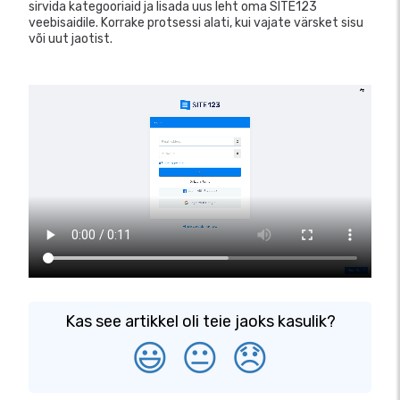
sirvida kategooriaid ja lisada uus leht oma SITE123
veebisaidile. Korrake protsessi alati, kui vajate värsket sisu
või uut jaotist.
Kas see artikkel oli teie jaoks kasulik?
😃
😐
😞