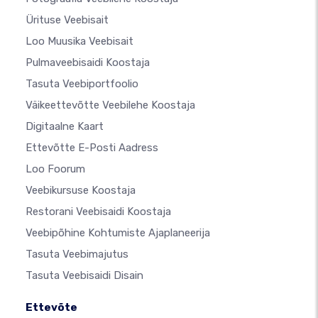
Ürituse Veebisait
Loo Muusika Veebisait
Pulmaveebisaidi Koostaja
Tasuta Veebiportfoolio
Väikeettevõtte Veebilehe Koostaja
Digitaalne Kaart
Ettevõtte E-Posti Aadress
Loo Foorum
Veebikursuse Koostaja
Restorani Veebisaidi Koostaja
Veebipõhine Kohtumiste Ajaplaneerija
Tasuta Veebimajutus
Tasuta Veebisaidi Disain
Ettevõte