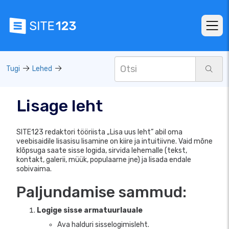
Tugi
Lehed
Lisage leht
SITE123 redaktori tööriista „Lisa uus leht” abil oma
veebisaidile lisasisu lisamine on kiire ja intuitiivne. Vaid mõne
klõpsuga saate sisse logida, sirvida lehemalle (tekst,
kontakt, galerii, müük, populaarne jne) ja lisada endale
sobivaima.
Paljundamise sammud:
Logige sisse armatuurlauale
Ava halduri sisselogimisleht.