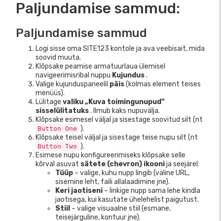
Paljundamise sammud:
Paljundamise sammud
Logi sisse oma SITE123 kontole ja ava veebisait, mida
soovid muuta.
Klõpsake peamise armatuurlaua ülemisel
navigeerimisribal nuppu
Kujundus
.
Valige kujunduspaneelil
päis
(kolmas element teises
menüüs).
Lülitage
valiku „Kuva toimingunupud”
sisselülitatuks
. Ilmub kaks nupuvälja.
Klõpsake esimesel väljal ja sisestage soovitud silt (nt
).
Button One
Klõpsake teisel väljal ja sisestage teise nupu silt (nt
).
Button Two
Esimese nupu konfigureerimiseks klõpsake selle
kõrval asuvat
sätete (chevron) ikooni
ja seejärel:
Tüüp
– valige, kuhu nupp lingib (väline URL,
sisemine leht, faili allalaadimine jne).
Keri jaotiseni
– linkige nupp sama lehe kindla
jaotisega, kui kasutate ühelehelist paigutust.
Stiil
– valige visuaalne stiil (esmane,
teisejärguline, kontuur jne).