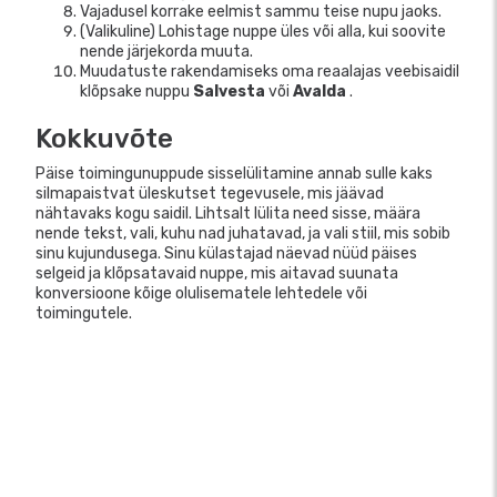
Vajadusel korrake eelmist sammu teise nupu jaoks.
(Valikuline) Lohistage nuppe üles või alla, kui soovite
nende järjekorda muuta.
Muudatuste rakendamiseks oma reaalajas veebisaidil
klõpsake nuppu
Salvesta
või
Avalda
.
Kokkuvõte
Päise toimingunuppude sisselülitamine annab sulle kaks
silmapaistvat üleskutset tegevusele, mis jäävad
nähtavaks kogu saidil. Lihtsalt lülita need sisse, määra
nende tekst, vali, kuhu nad juhatavad, ja vali stiil, mis sobib
sinu kujundusega. Sinu külastajad näevad nüüd päises
selgeid ja klõpsatavaid nuppe, mis aitavad suunata
konversioone kõige olulisematele lehtedele või
toimingutele.