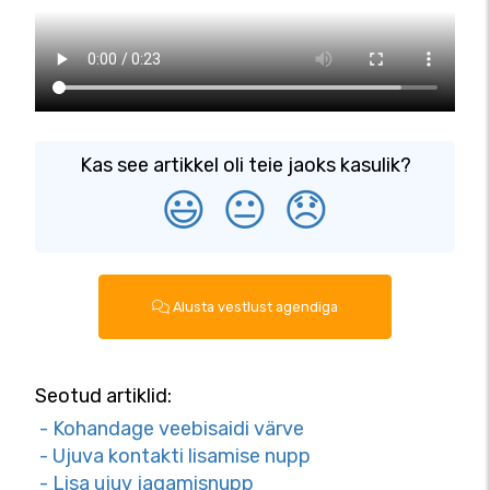
Kas see artikkel oli teie jaoks kasulik?
😃
😐
😞
Alusta vestlust agendiga
Seotud artiklid:
- Kohandage veebisaidi värve
- Ujuva kontakti lisamise nupp
- Lisa ujuv jagamisnupp