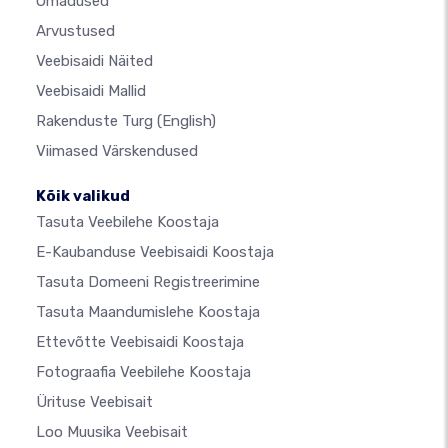
Omadused
Arvustused
Veebisaidi Näited
Veebisaidi Mallid
Rakenduste Turg
(English)
Viimased Värskendused
Kõik valikud
Tasuta Veebilehe Koostaja
E-Kaubanduse Veebisaidi Koostaja
Tasuta Domeeni Registreerimine
Tasuta Maandumislehe Koostaja
Ettevõtte Veebisaidi Koostaja
Fotograafia Veebilehe Koostaja
Ürituse Veebisait
Loo Muusika Veebisait