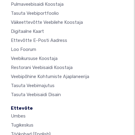
Pulmaveebisaidi Koostaja
Tasuta Veebiportfoolio
Väikeettevõtte Veebilehe Koostaja
Digitaalne Kaart
Ettevõtte E-Posti Aadress
Loo Foorum
Veebikursuse Koostaja
Restorani Veebisaidi Koostaja
Veebipõhine Kohtumiste Ajaplaneerija
Tasuta Veebimajutus
Tasuta Veebisaidi Disain
Ettevõte
Umbes
Tugikeskus
Töökohad
(English)