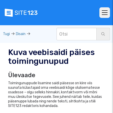
Tugi
Disain
Kuva veebisaidi päises
toimingunupud
Ülevaade
Toimingunuppude lisamine saidi päisesse on kiire viis
suunata külastajaid oma veebisaidi kõige olulisematesse
osadesse – olgu selleks hinnakiri, kontaktvorm või mõni
muu üleskutse tegevusele. See juhend näitab teile, kuidas
päisenuppe lubada ning nende teksti, sihtkohta ja stiili
SITE123 redaktoris kohandada.