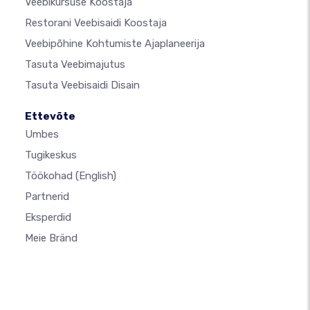
Veebikursuse Koostaja
Restorani Veebisaidi Koostaja
Veebipõhine Kohtumiste Ajaplaneerija
Tasuta Veebimajutus
Tasuta Veebisaidi Disain
Ettevõte
Umbes
Tugikeskus
Töökohad
(English)
Partnerid
Eksperdid
Meie Bränd