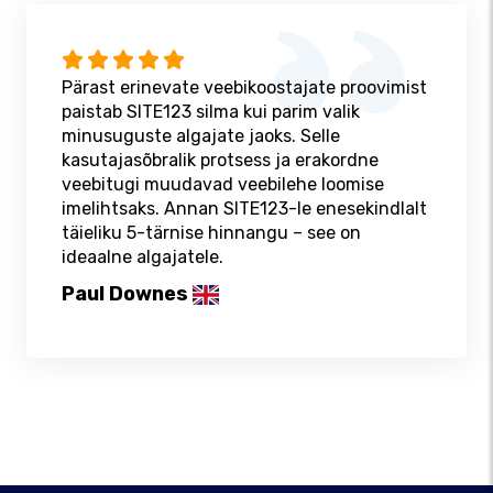
Pärast erinevate veebikoostajate proovimist
paistab SITE123 silma kui parim valik
minusuguste algajate jaoks. Selle
kasutajasõbralik protsess ja erakordne
veebitugi muudavad veebilehe loomise
imelihtsaks. Annan SITE123-le enesekindlalt
täieliku 5-tärnise hinnangu – see on
ideaalne algajatele.
Paul Downes