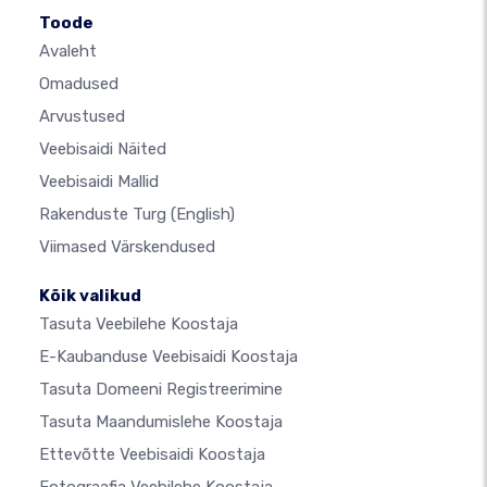
Toode
Avaleht
Omadused
Arvustused
Veebisaidi Näited
Veebisaidi Mallid
Rakenduste Turg
(English)
Viimased Värskendused
Kõik valikud
Tasuta Veebilehe Koostaja
E-Kaubanduse Veebisaidi Koostaja
Tasuta Domeeni Registreerimine
Tasuta Maandumislehe Koostaja
Ettevõtte Veebisaidi Koostaja