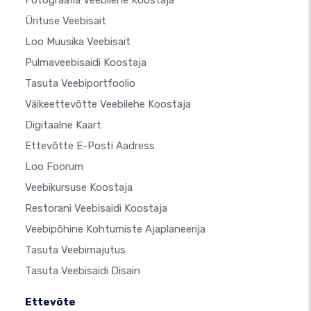
Fotograafia Veebilehe Koostaja
Ürituse Veebisait
Loo Muusika Veebisait
Pulmaveebisaidi Koostaja
Tasuta Veebiportfoolio
Väikeettevõtte Veebilehe Koostaja
Digitaalne Kaart
Ettevõtte E-Posti Aadress
Loo Foorum
Veebikursuse Koostaja
Restorani Veebisaidi Koostaja
Veebipõhine Kohtumiste Ajaplaneerija
Tasuta Veebimajutus
Tasuta Veebisaidi Disain
Ettevõte