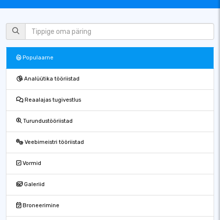
Populaarne
Analüütika tööriistad
Reaalajas tugivestlus
Turundustööriistad
Veebimeistri tööriistad
Vormid
Galeriid
Broneerimine