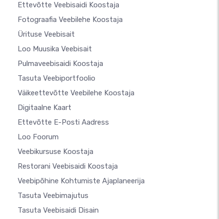
Ettevõtte Veebisaidi Koostaja
Fotograafia Veebilehe Koostaja
Ürituse Veebisait
Loo Muusika Veebisait
Pulmaveebisaidi Koostaja
Tasuta Veebiportfoolio
Väikeettevõtte Veebilehe Koostaja
Digitaalne Kaart
Ettevõtte E-Posti Aadress
Loo Foorum
Veebikursuse Koostaja
Restorani Veebisaidi Koostaja
Veebipõhine Kohtumiste Ajaplaneerija
Tasuta Veebimajutus
Tasuta Veebisaidi Disain