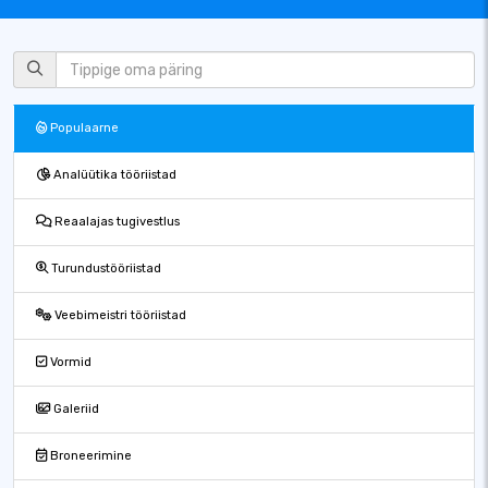
Populaarne
Analüütika tööriistad
Reaalajas tugivestlus
Turundustööriistad
Veebimeistri tööriistad
Vormid
Galeriid
Broneerimine