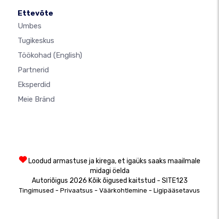
Ettevõte
Umbes
Tugikeskus
Töökohad
(English)
Partnerid
Eksperdid
Meie Bränd
Loodud armastuse ja kirega, et igaüks saaks maailmale
midagi öelda
Autoriõigus 2026 Kõik õigused kaitstud - SITE123
-
-
-
Tingimused
Privaatsus
Väärkohtlemine
Ligipääsetavus